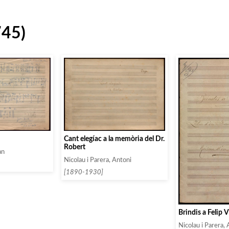
745)
Cant elegíac a la memòria del Dr.
Robert
an
Nicolau i Parera, Antoni
[1890-1930]
Brindis a Felip 
Nicolau i Parera,