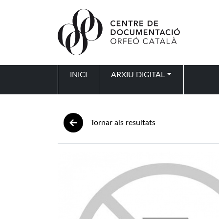
Vés al contingut
INICI
ARXIU DIGITAL
Navegació principal
Tornar als resultats