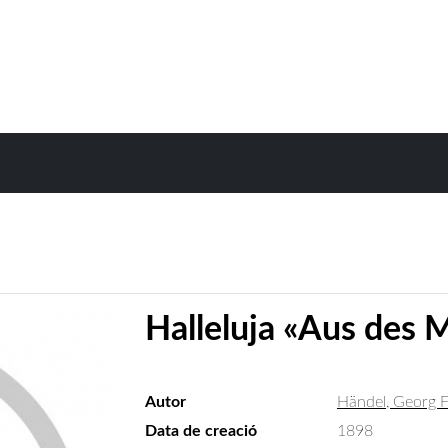
Halleluja «Aus des 
Autor
Händel, Georg F
Data de creació
1898