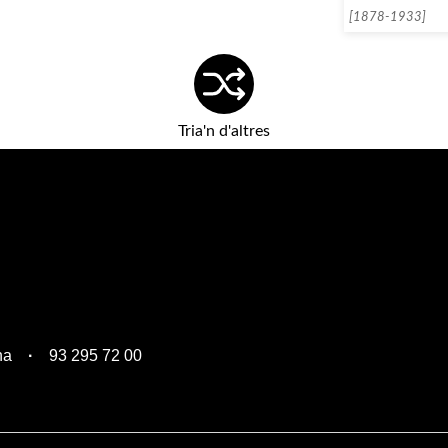
[1878-1933]
Tria'n d'altres
na
93 295 72 00