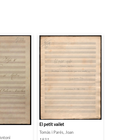
El petit vailet
V
Tomàs i Parés, Joan
 Antoni