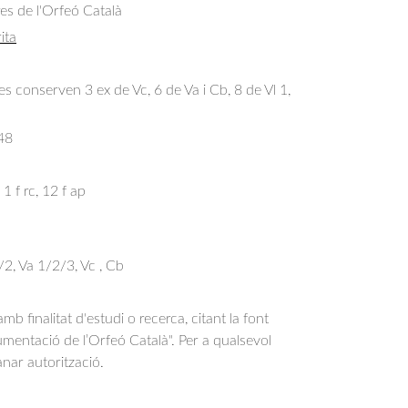
res de l'Orfeó Català
ita
s conserven 3 ex de Vc, 6 de Va i Cb, 8 de Vl 1,
48
 1 f rc, 12 f ap
 1/2, Va 1/2/3, Vc , Cb
b finalitat d'estudi o recerca, citant la font
entació de l’Orfeó Català". Per a qualsevol
anar autorització.