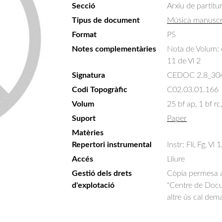
Secció
Arxiu de partitu
Tipus de document
Música manuscr
Format
PS
Notes complementàries
Nota de Volum: e
11 de Vl 2
Signatura
CEDOC 2.8_30
Codi Topogràfic
C02.03.01.166
Volum
25 bf ap, 1 bf rc,
Suport
Paper
Matèries
Repertori instrumental
Instr: Flí, Fg, Vl
Accés
Lliure
Gestió dels drets
Còpia permesa am
d'explotació
"Centre de Docum
altre ús cal dem