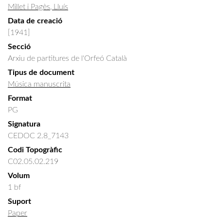
Millet i Pagès, Lluís
Data de creació
[1941]
Secció
Arxiu de partitures de l'Orfeó Català
Tipus de document
Música manuscrita
Format
PG
Signatura
CEDOC 2.8_7143
Codi Topogràfic
C02.05.02.219
Volum
1 bf
Suport
Paper