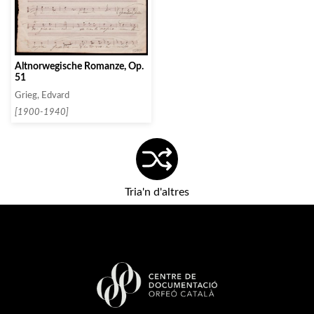
Altnorwegische Romanze, Op.
51
Grieg, Edvard
[1900-1940]
Tria'n d'altres