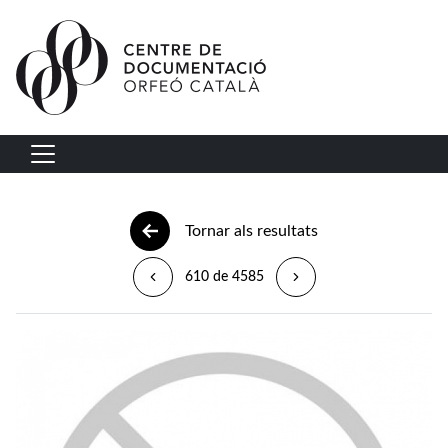
Vés al contingut
Navegació principal
Tornar als resultats
610 de 4585