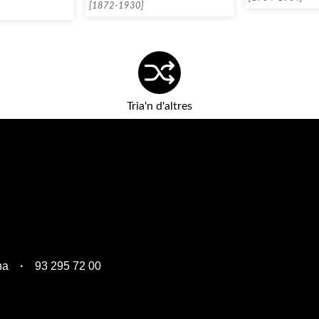
[1872-1930]
Tria'n d'altres
na
93 295 72 00