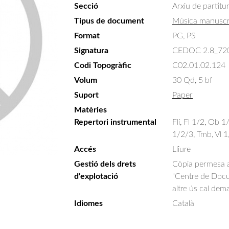
Secció
Arxiu de partitu
Tipus de document
Música manuscr
Format
PG, PS
Signatura
CEDOC 2.8_72
Codi Topogràfic
C02.01.02.124
Volum
30 Qd, 5 bf
Suport
Paper
Matèries
Repertori instrumental
Flí, Fl 1/2, Ob 
1/2/3, Tmb, Vl 1
Accés
Lliure
Gestió dels drets
Còpia permesa am
d'explotació
"Centre de Docum
altre ús cal dem
Idiomes
Català