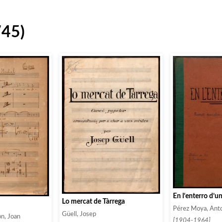
745)
En l’enterro d’u
Lo mercat de Tàrrega
Pérez Moya, Ant
Güell, Josep
n, Joan
[1904-1964]