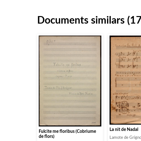
Documents similars (1
La nit de Nadal
Fulcite me floribus (Cobriume
de flors)
Lamote de Grigno