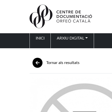
Vés al contingut
INICI
ARXIU DIGITAL
Navegació principal
Tornar als resultats