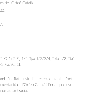
res de l'Orfeó Català
ita
03
1/2, Cl 1/2, Fg 1/2, Tpa 1/2/3/4, Tpta 1/2, Tbó
/2, Va, Vc, Cb
b finalitat d'estudi o recerca, citant la font
entació de l’Orfeó Català". Per a qualsevol
anar autorització.