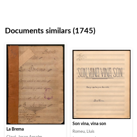
Documents similars (1745)
Son vina, vina son
La Brema
Romeu, Lluís
Clavé, Josep Anselm