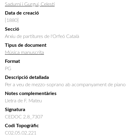
Sadurní i Gurguí, Celestí
Data de creació
[1880]
Secció
Arxiu de partitures de l'Orfeó Català
Tipus de document
Música manuscrita
Format
PG
Descripció detallada
Per a veu de mezzo-soprano ab acompanyament de piano
Notes complementàries
Lletra de F. Mateu
Signatura
CEDOC 2.8_7307
Codi Topogràfic
C02.05.02.221