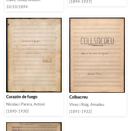
[1894-1937]
10/10/1894
Corazón de fuego
Collsacreu
Nicolau i Parera, Antoni
Vives i Roig, Amadeu
[1890-1930]
[1891-1932]