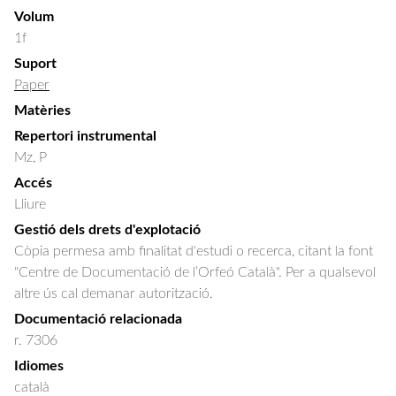
Volum
1f
Suport
Paper
Matèries
Repertori instrumental
Mz, P
Accés
Lliure
Gestió dels drets d'explotació
Còpia permesa amb finalitat d'estudi o recerca, citant la font
"Centre de Documentació de l’Orfeó Català". Per a qualsevol
altre ús cal demanar autorització.
Documentació relacionada
r. 7306
Idiomes
català