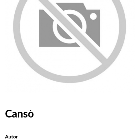
Cansò
Autor