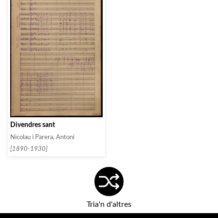
Divendres sant
Nicolau i Parera, Antoni
[1890-1930]
Tria'n d'altres