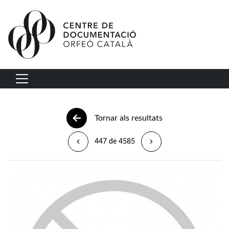
Vés al contingut
Navegació principal
Tornar als resultats
447 de 4585