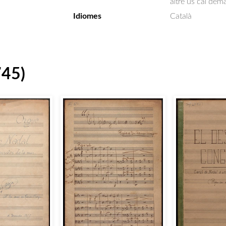
altre ús cal dem
Idiomes
Català
745)