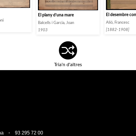
El desembre con
El plany d’una mare
ni
Alió, Francesc
Balcells i Garcia, Joan
[1882-1908]
1903
Tria'n d'altres
na
93 295 72 00