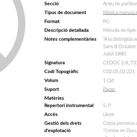
Secció
Arxiu de partitu
Tipus de document
Música manuscr
Format
PG
Descripció detallada
Melodia de tiple
Notes complementàries
"A la distingida 
Sans 8 Octubre d
Juliol 1880
Signatura
CEDOC 2.8_73
Codi Topogràfic
C02.05.02.221
Volum
1 Qd
Suport
Paper
Matèries
Repertori instrumental
S, P
Accés
Lliure
Gestió dels drets
Còpia permesa am
d'explotació
"Centre de Docum