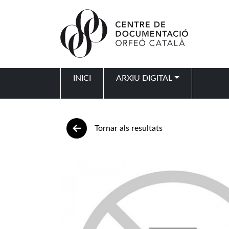
Vés al contingut
INICI
ARXIU DIGITAL
Navegació principal
Tornar als resultats