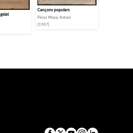
Cançons populars
gelat
Pérez Moya, Antoni
[1907]