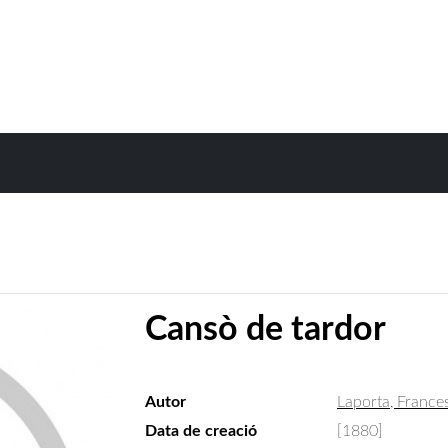
Cansò de tardor
Autor
Laporta, France
Data de creació
[1880]