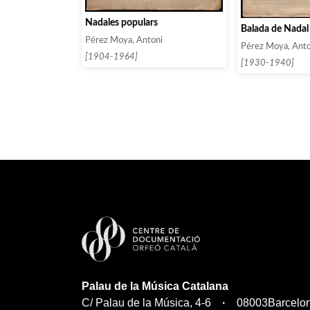
Nadales populars
Balada de Nadal
Pérez Moya, Antoni
Pérez Moya, Anto
[1904-1964]
[1930-1940]
Palau de la Música Catalana
C/ Palau de la Música, 4-6
08003
Barcelo