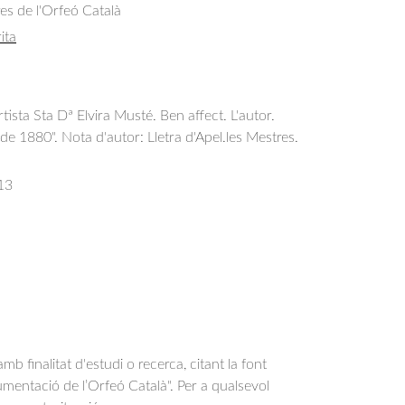
res de l'Orfeó Català
ita
artista Sta Dª Elvira Musté. Ben affect. L'autor.
e 1880". Nota d'autor: Lletra d'Apel.les Mestres.
13
b finalitat d'estudi o recerca, citant la font
entació de l’Orfeó Català". Per a qualsevol