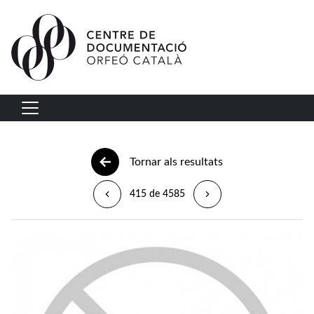
Vés al contingut
Navegació principal
Tornar als resultats
415 de 4585