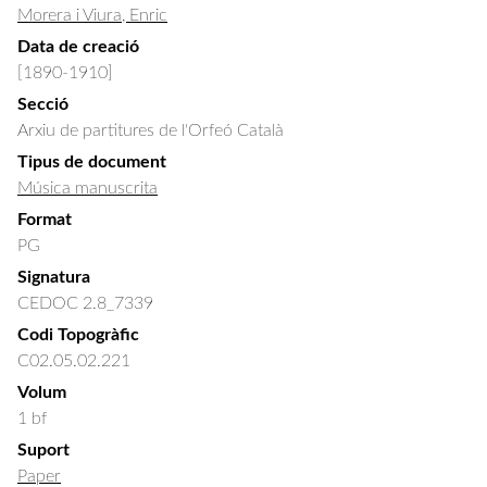
Morera i Viura, Enric
Data de creació
[1890-1910]
Secció
Arxiu de partitures de l'Orfeó Català
Tipus de document
Música manuscrita
Format
PG
Signatura
CEDOC 2.8_7339
Codi Topogràfic
C02.05.02.221
Volum
1 bf
Suport
Paper