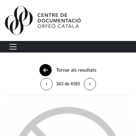
Vés al contingut
Navegació principal
Tornar als resultats
363 de 4585