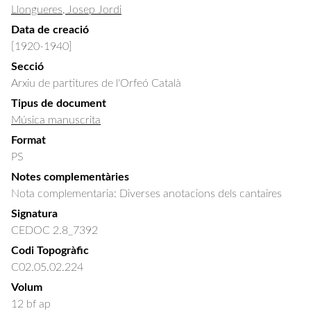
Llongueres, Josep Jordi
Data de creació
[1920-1940]
Secció
Arxiu de partitures de l'Orfeó Català
Tipus de document
Música manuscrita
Format
PS
Notes complementàries
Nota complementaria: Diverses anotacions dels cantaires
Signatura
CEDOC 2.8_7392
Codi Topogràfic
C02.05.02.224
Volum
12 bf ap