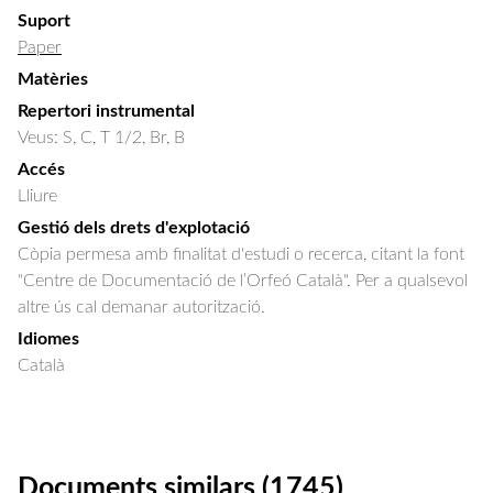
Suport
Paper
Matèries
Repertori instrumental
Veus: S, C, T 1/2, Br, B
Accés
Lliure
Gestió dels drets d'explotació
Còpia permesa amb finalitat d'estudi o recerca, citant la font
"Centre de Documentació de l’Orfeó Català". Per a qualsevol
altre ús cal demanar autorització.
Idiomes
Català
Documents similars (1745)