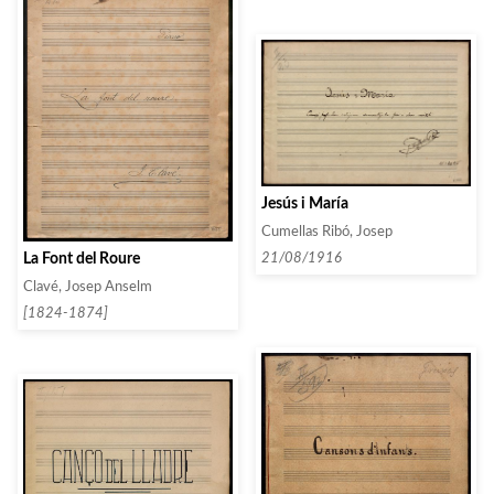
Jesús i María
Cumellas Ribó, Josep
La Font del Roure
21/08/1916
Clavé, Josep Anselm
[1824-1874]