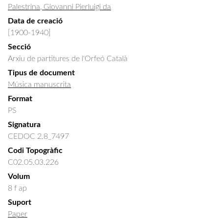
Palestrina, Giovanni Pierluigi da
Data de creació
[1900-1940]
Secció
Arxiu de partitures de l'Orfeó Català
Tipus de document
Música manuscrita
Format
PS
Signatura
CEDOC 2.8_7497
Codi Topogràfic
C02.05.03.226
Volum
8 f ap
Suport
Paper