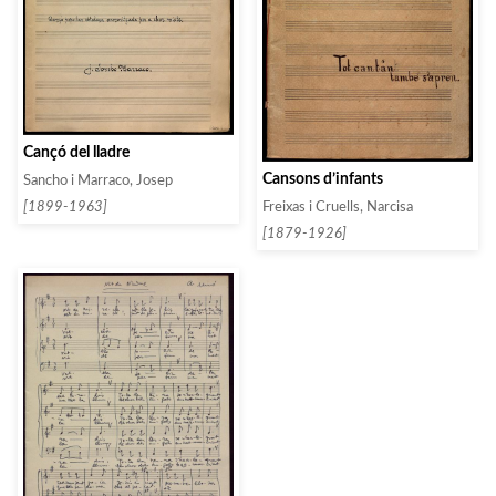
Cançó del lladre
Cansons d’infants
Sancho i Marraco, Josep
Freixas i Cruells, Narcisa
[1899-1963]
[1879-1926]