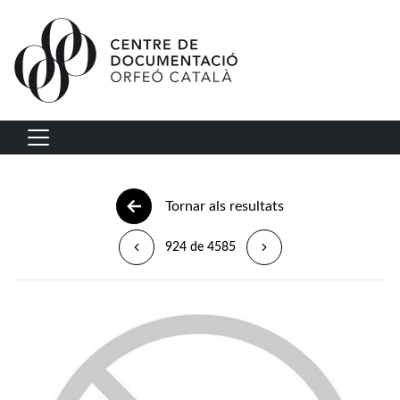
Vés al contingut
Navegació principal
Tornar als resultats
924 de 4585