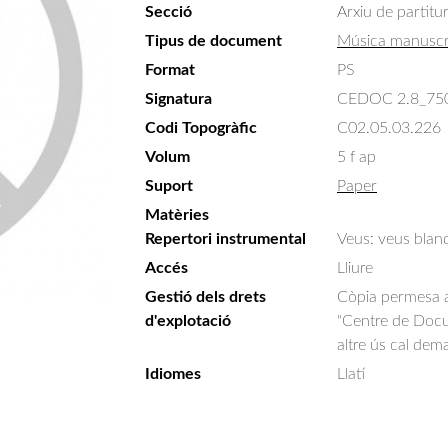
Secció
Arxiu de partitu
Tipus de document
Música manuscr
Format
PS
Signatura
CEDOC 2.8_75
Codi Topogràfic
C02.05.03.226
Volum
5 f ap
Suport
Paper
Matèries
Repertori instrumental
Veus: veus blanq
Accés
Lliure
Gestió dels drets
Còpia permesa am
d'explotació
"Centre de Docum
altre ús cal dem
Idiomes
Llatí