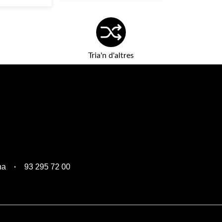
Tria'n d'altres
na
93 295 72 00