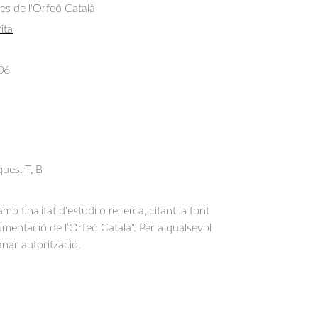
res de l'Orfeó Català
ita
06
ues, T, B
b finalitat d'estudi o recerca, citant la font
entació de l’Orfeó Català". Per a qualsevol
anar autorització.