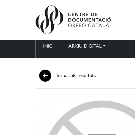
Vés al contingut
INICI
ARXIU DIGITAL
Navegació principal
Tornar als resultats