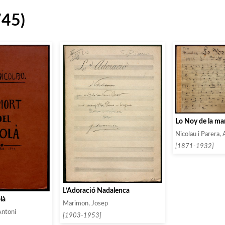
745)
Lo Noy de la ma
Nicolau i Parera,
[1871-1932]
L’Adoració Nadalenca
là
Marimon, Josep
Antoni
[1903-1953]