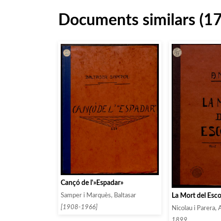
Documents similars (1
Cançó de l'»Espadar»
La Mort del Esco
Samper i Marquès, Baltasar
[1908-1966]
Nicolau i Parera, 
1899