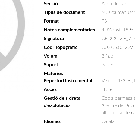
Secció
Arxiu de partitu
Tipus de document
Música manuscr
Format
PS
Notes complementàries
4 d'Agost. 1895
Signatura
CEDOC 2.8_75
Codi Topogràfic
C02.05.03.229
Volum
8 f ap
Suport
Paper
Matèries
Repertori instrumental
Veus: T 1/2, Br,
Accés
Lliure
Gestió dels drets
Còpia permesa am
d'explotació
"Centre de Docum
altre ús cal dem
Idiomes
Català