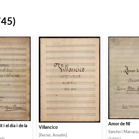
745)
Amor de fill
 i el dia i de la
Villancico
Sancho i Marraco
[Ferrer, Anselm]
ric