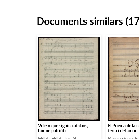
Documents similars (1
El Poema de la nit
Volem que siguin catalans,
terra i del amor
himne patriòtic
Morera i Viura, En
Millet i Millet, Lluís M.