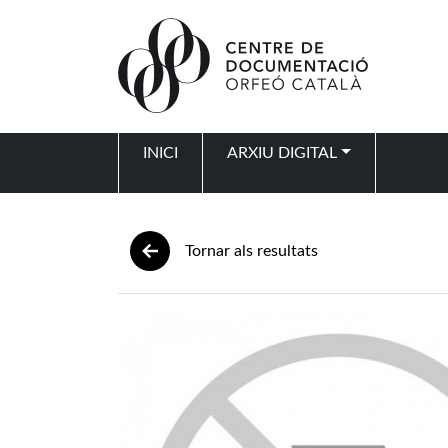
Vés al contingut
INICI
ARXIU DIGITAL
Navegació principal
Tornar als resultats