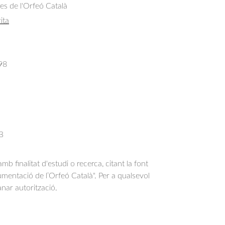
res de l'Orfeó Català
ita
98
 B
b finalitat d'estudi o recerca, citant la font
entació de l’Orfeó Català". Per a qualsevol
anar autorització.