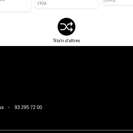
[1905]
1926
Tria'n d'altres
na
93 295 72 00