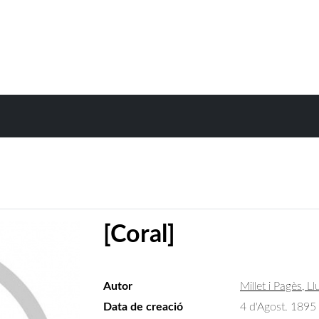
[Coral]
Autor
Millet i Pagès, Ll
Data de creació
4 d'Agost. 1895