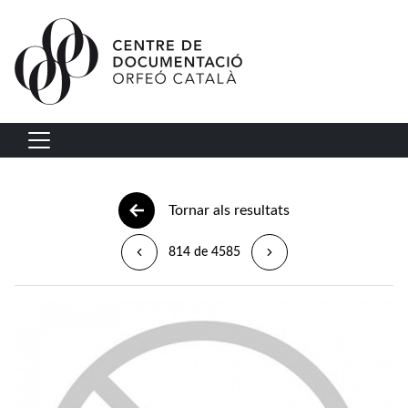
Vés al contingut
Navegació principal
Tornar als resultats
814 de 4585