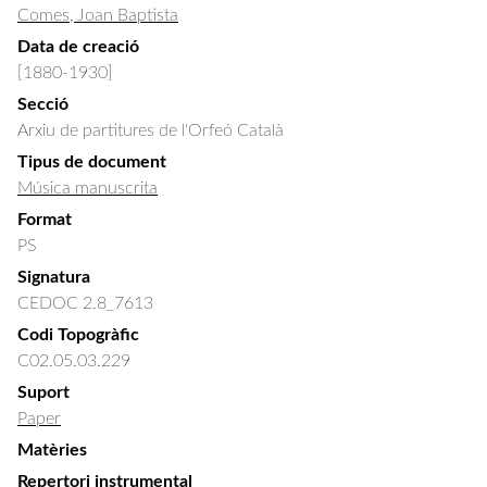
Comes, Joan Baptista
Data de creació
[1880-1930]
Secció
Arxiu de partitures de l'Orfeó Català
Tipus de document
Música manuscrita
Format
PS
Signatura
CEDOC 2.8_7613
Codi Topogràfic
C02.05.03.229
Suport
Paper
Matèries
Repertori instrumental