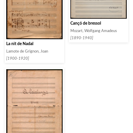
Cançó de bressol
Mozart, Wolfgang Amadeus
[1890-1940]
La nit de Nadal
Lamote de Grignon, Joan
[1900-1920]