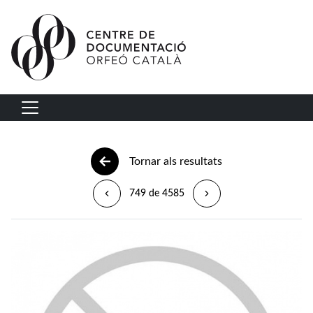
Vés al contingut
Navegació principal
Tornar als resultats
749 de 4585