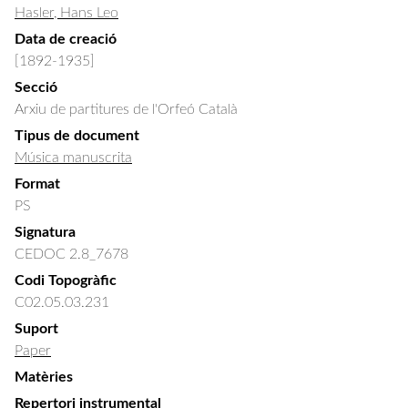
Hasler, Hans Leo
Data de creació
[1892-1935]
Secció
Arxiu de partitures de l'Orfeó Català
Tipus de document
Música manuscrita
Format
PS
Signatura
CEDOC 2.8_7678
Codi Topogràfic
C02.05.03.231
Suport
Paper
Matèries
Repertori instrumental