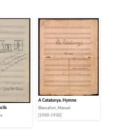
À Catalunya. Hymne
cils
Blancafort, Manuel
ia
[1900-1930]