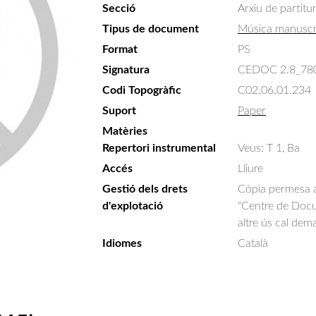
Secció
Arxiu de partitu
Tipus de document
Música manuscr
Format
PS
Signatura
CEDOC 2.8_78
Codi Topogràfic
C02.06.01.234
Suport
Paper
Matèries
Repertori instrumental
Veus: T 1, Ba
Accés
Lliure
Gestió dels drets
Còpia permesa am
d'explotació
"Centre de Docum
altre ús cal dem
Idiomes
Català