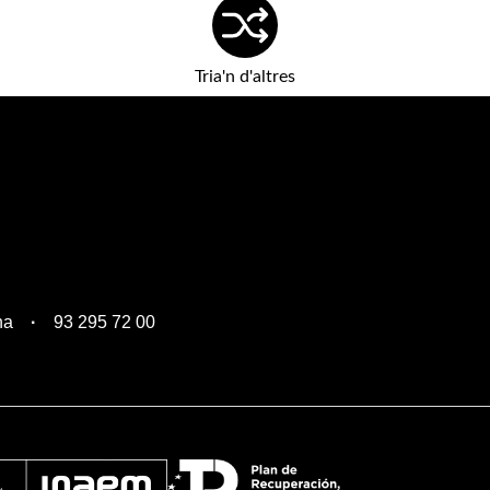
Tria'n d'altres
na
93 295 72 00