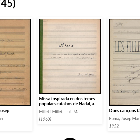
745)
Missa inspirada en dos temes
populars catalans de Nadal, a
dos chors a l’unisò amb
Dues cançons fá
Josep
Millet i Millet, Lluís M.
acompanyament d’orgue
Roma, Josep Mar
an
[1960]
1952