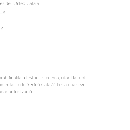
res de l'Orfeó Català
ita
01
b finalitat d'estudi o recerca, citant la font
entació de l’Orfeó Català". Per a qualsevol
anar autorització.