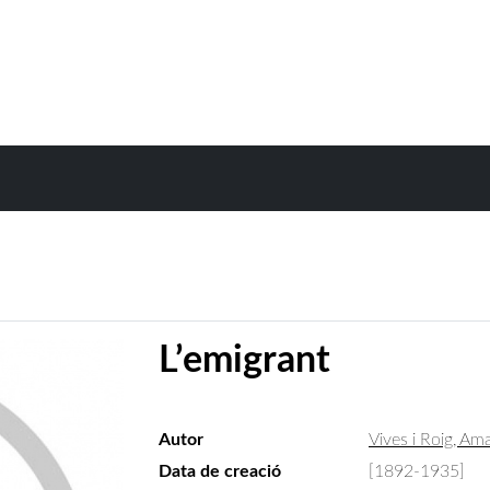
L’emigrant
Autor
Vives i Roig, A
Data de creació
[1892-1935]