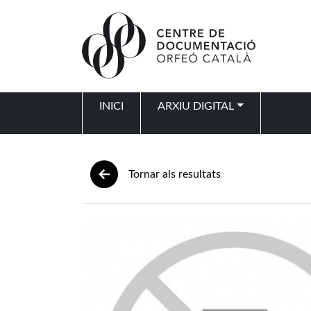
Vés al contingut
INICI
ARXIU DIGITAL
Navegació principal
Tornar als resultats