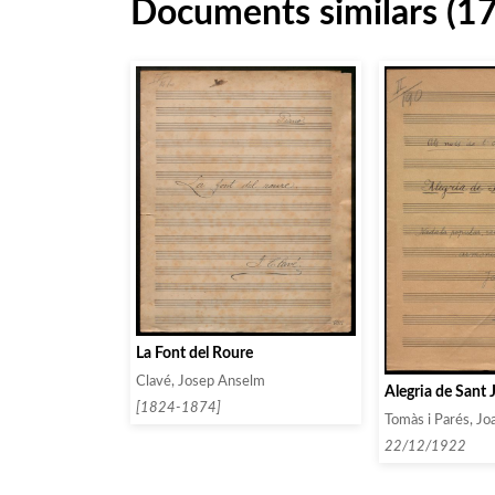
Documents similars (1
La Font del Roure
Clavé, Josep Anselm
Alegria de Sant 
[1824-1874]
Tomàs i Parés, Jo
22/12/1922