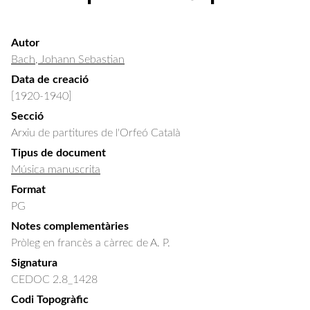
Autor
Bach, Johann Sebastian
Data de creació
[1920-1940]
Secció
Arxiu de partitures de l'Orfeó Català
Tipus de document
Música manuscrita
Format
PG
Notes complementàries
Pròleg en francès a càrrec de A. P.
Signatura
CEDOC 2.8_1428
Codi Topogràfic