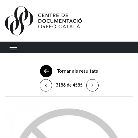
Vés al contingut
Navegació principal
Tornar als resultats
3186 de 4585