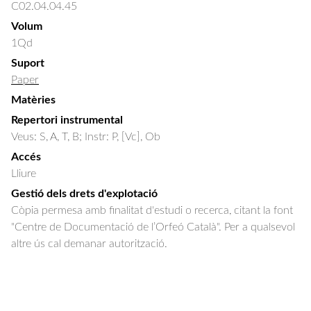
C02.04.04.45
Volum
1Qd
Suport
Paper
Matèries
Repertori instrumental
Veus: S, A, T, B; Instr: P, [Vc], Ob
Accés
Lliure
Gestió dels drets d'explotació
Còpia permesa amb finalitat d'estudi o recerca, citant la font
"Centre de Documentació de l’Orfeó Català". Per a qualsevol
altre ús cal demanar autorització.