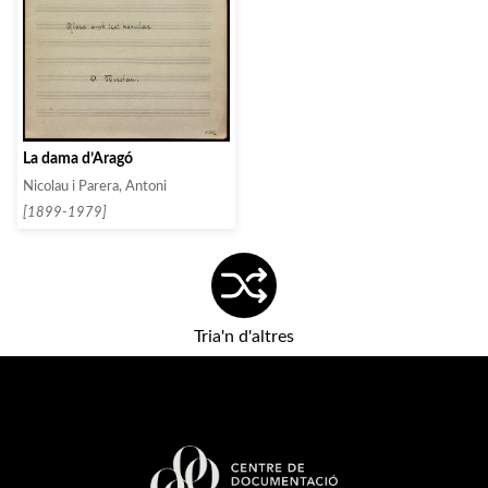
La dama d’Aragó
Nicolau i Parera, Antoni
[1899-1979]
Tria'n d'altres