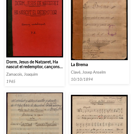
Dorm, Jesus de Natzaret, Ha
La Brema
nascut el redemptor, cançons
nadalenques per chor mixte
Clavé, Josep Anselm
Zamacois, Joaquim
10/10/1894
1965