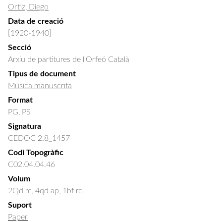
Ortiz, Diego
Data de creació
[1920-1940]
Secció
Arxiu de partitures de l'Orfeó Català
Tipus de document
Música manuscrita
Format
PG, PS
Signatura
CEDOC 2.8_1457
Codi Topogràfic
C02.04.04.46
Volum
2Qd rc, 4qd ap, 1bf rc
Suport
Paper