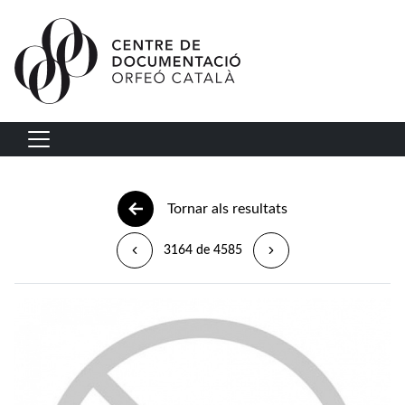
Vés al contingut
Navegació principal
Tornar als resultats
3164 de 4585