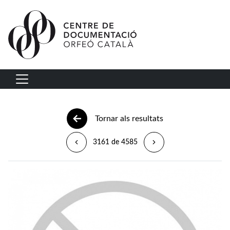
Vés al contingut
Navegació principal
Tornar als resultats
3161 de 4585