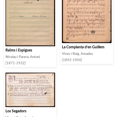
La Complanta d’en Guillem
Raïms i Espigues
Vives i Roig, Amadeu
Nicolau i Parera, Antoni
[1892-1904]
[1871-1932]
Los Segadors