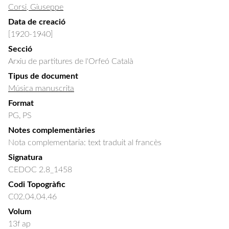
Corsi, Giuseppe
Data de creació
[1920-1940]
Secció
Arxiu de partitures de l'Orfeó Català
Tipus de document
Música manuscrita
Format
PG, PS
Notes complementàries
Nota complementaria: text traduit al francès
Signatura
CEDOC 2.8_1458
Codi Topogràfic
C02.04.04.46
Volum
13f ap