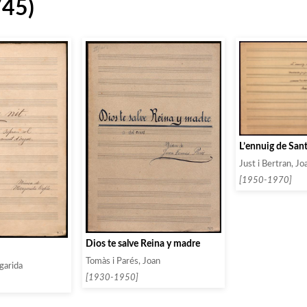
745)
L’ennuig de San
Just i Bertran, Jo
[1950-1970]
Dios te salve Reina y madre
Tomàs i Parés, Joan
garida
[1930-1950]