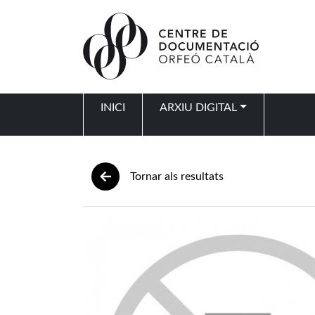
Vés al contingut
INICI
ARXIU DIGITAL
Navegació principal
Tornar als resultats