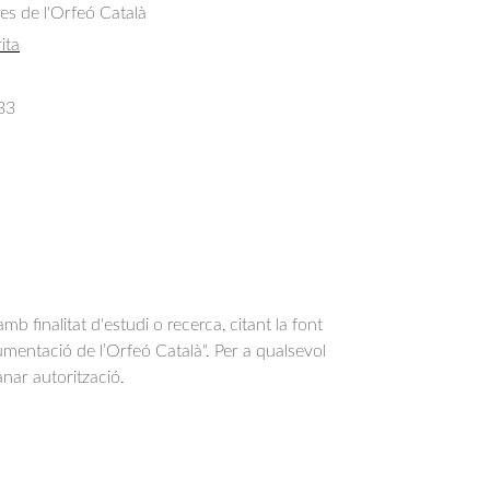
res de l'Orfeó Català
ita
33
b finalitat d'estudi o recerca, citant la font
entació de l’Orfeó Català". Per a qualsevol
anar autorització.