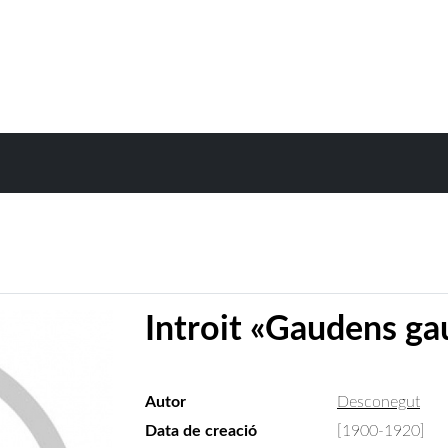
Introit «Gaudens g
Autor
Desconegut
Data de creació
[1900-1920]