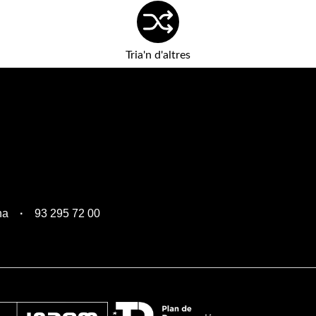
Tria'n d'altres
na
93 295 72 00