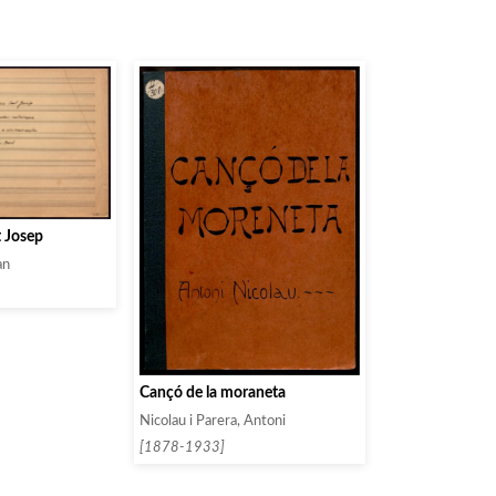
t Josep
an
Cançó de la moraneta
Nicolau i Parera, Antoni
[1878-1933]