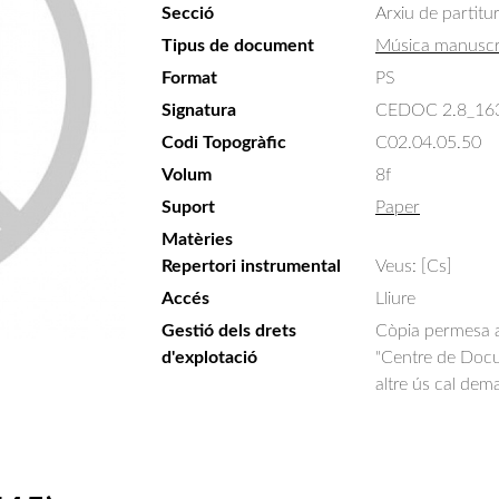
Secció
Arxiu de partitu
Tipus de document
Música manuscr
Format
PS
Signatura
CEDOC 2.8_16
Codi Topogràfic
C02.04.05.50
Volum
8f
Suport
Paper
Matèries
Repertori instrumental
Veus: [Cs]
Accés
Lliure
Gestió dels drets
Còpia permesa am
d'explotació
"Centre de Docum
altre ús cal dem