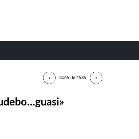
3065 de 4585
audebo…guasi»