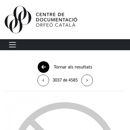
Vés al contingut
Navegació principal
Tornar als resultats
3037 de 4585