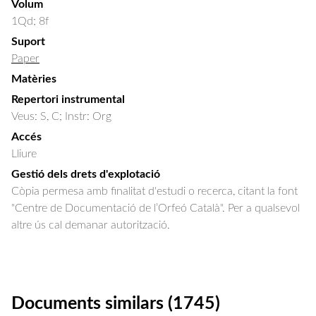
Volum
1Qd; 8f
Suport
Paper
Matèries
Repertori instrumental
Veus: S, C; Instr: Org
Accés
Lliure
Gestió dels drets d'explotació
Còpia permesa amb finalitat d'estudi o recerca, citant la font
"Centre de Documentació de l’Orfeó Català". Per a qualsevol
altre ús cal demanar autorització.
Documents similars (1745)