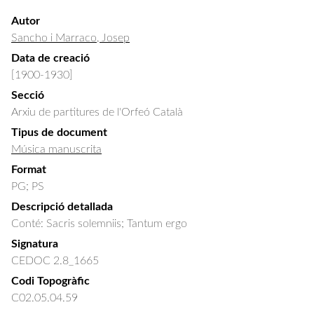
Autor
Sancho i Marraco, Josep
Data de creació
[1900-1930]
Secció
Arxiu de partitures de l'Orfeó Català
Tipus de document
Música manuscrita
Format
PG; PS
Descripció detallada
Conté: Sacris solemniis; Tantum ergo
Signatura
CEDOC 2.8_1665
Codi Topogràfic
C02.05.04.59