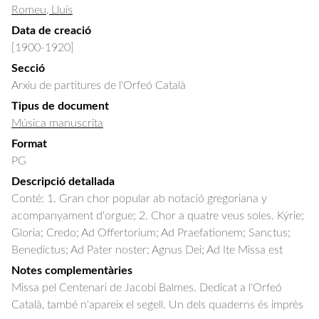
Romeu, Lluís
Data de creació
[1900-1920]
Secció
Arxiu de partitures de l'Orfeó Català
Tipus de document
Música manuscrita
Format
PG
Descripció detallada
Conté: 1. Gran chor popular ab notació gregoriana y 
acompanyament d'orgue; 2. Chor a quatre veus soles. Kýrie; 
Gloria; Credo; Ad Offertorium; Ad Praefationem; Sanctus; 
Benedictus; Ad Pater noster; Agnus Dei; Ad Ite Missa est
Notes complementàries
Missa pel Centenari de Jacobi Balmes. Dedicat a l'Orfeó
Català, també n'apareix el segell. Un dels quaderns és imprès