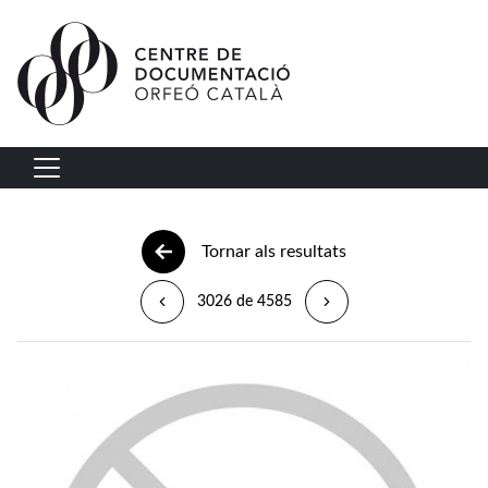
Vés al contingut
Navegació principal
Tornar als resultats
3026 de 4585