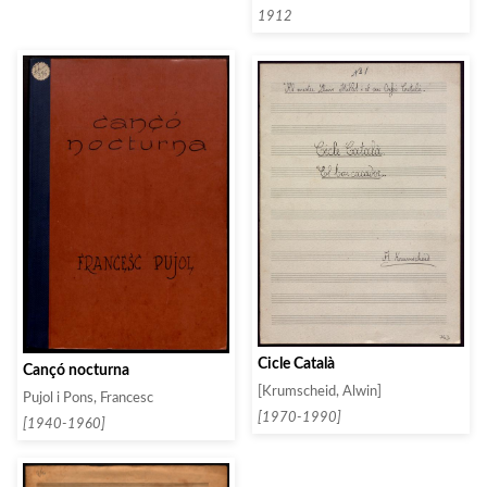
1912
Cicle Català
Cançó nocturna
[Krumscheid, Alwin]
Pujol i Pons, Francesc
[1970-1990]
[1940-1960]