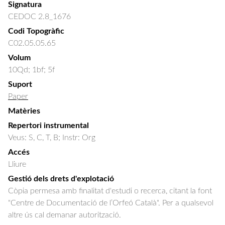
Signatura
CEDOC 2.8_1676
Codi Topogràfic
C02.05.05.65
Volum
10Qd; 1bf; 5f
Suport
Paper
Matèries
Repertori instrumental
Veus: S, C, T, B; Instr: Org
Accés
Lliure
Gestió dels drets d'explotació
Còpia permesa amb finalitat d'estudi o recerca, citant la font
"Centre de Documentació de l’Orfeó Català". Per a qualsevol
altre ús cal demanar autorització.