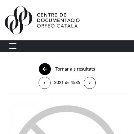
Vés al contingut
Navegació principal
Tornar als resultats
3021 de 4585