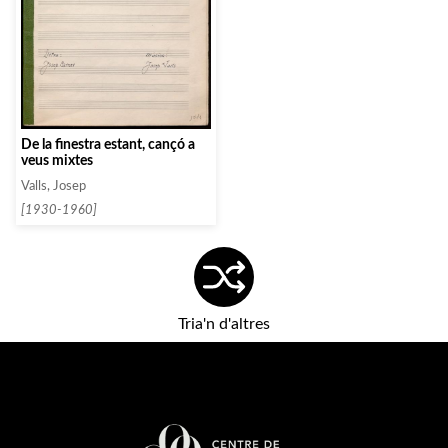
De la finestra estant, cançó a
veus mixtes
Valls, Josep
[1930-1960]
Tria'n d'altres