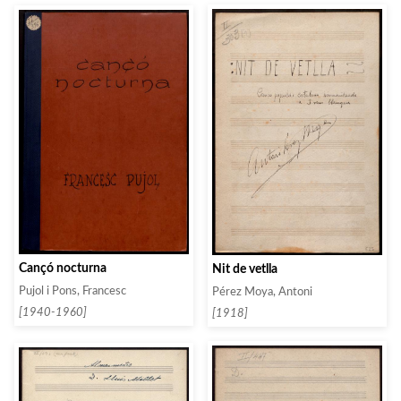
Cançó nocturna
Nit de vetlla
Pujol i Pons, Francesc
Pérez Moya, Antoni
[1940-1960]
[1918]