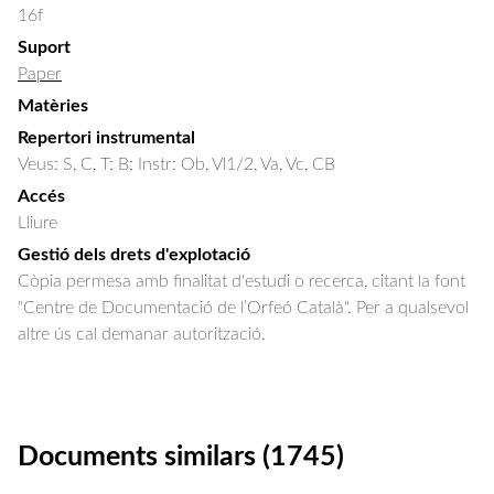
16f
Suport
Paper
Matèries
Repertori instrumental
Veus: S, C, T; B; Instr: Ob, Vl1/2, Va, Vc, CB
Accés
Lliure
Gestió dels drets d'explotació
Còpia permesa amb finalitat d'estudi o recerca, citant la font
"Centre de Documentació de l’Orfeó Català". Per a qualsevol
altre ús cal demanar autorització.
Documents similars (1745)