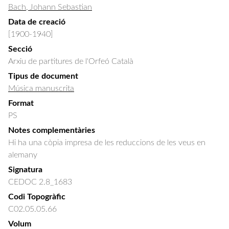
Bach, Johann Sebastian
Data de creació
[1900-1940]
Secció
Arxiu de partitures de l'Orfeó Català
Tipus de document
Música manuscrita
Format
PS
Notes complementàries
Hi ha una còpia impresa de les reduccions de les veus en
alemany
Signatura
CEDOC 2.8_1683
Codi Topogràfic
C02.05.05.66
Volum