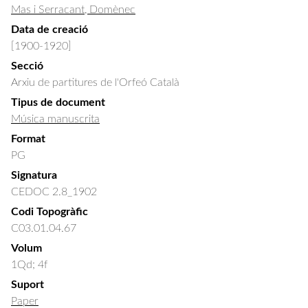
Mas i Serracant, Domènec
Data de creació
[1900-1920]
Secció
Arxiu de partitures de l'Orfeó Català
Tipus de document
Música manuscrita
Format
PG
Signatura
CEDOC 2.8_1902
Codi Topogràfic
C03.01.04.67
Volum
1Qd; 4f
Suport
Paper