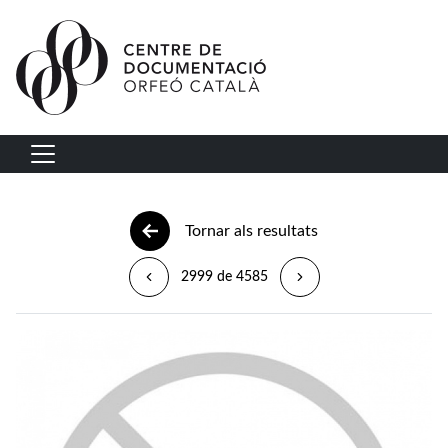
Vés al contingut
Navegació principal
Tornar als resultats
2999 de 4585