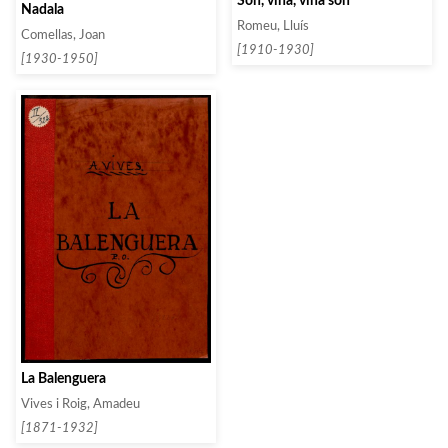
Son, vina, vina son
Nadala
Romeu, Lluís
Comellas, Joan
[1910-1930]
[1930-1950]
La Balenguera
Vives i Roig, Amadeu
[1871-1932]