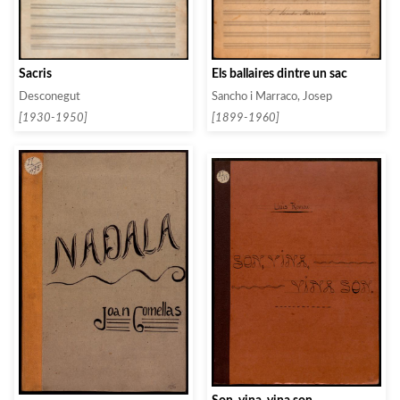
Els ballaires dintre un sac
Sacris
Sancho i Marraco, Josep
Desconegut
[1899-1960]
[1930-1950]