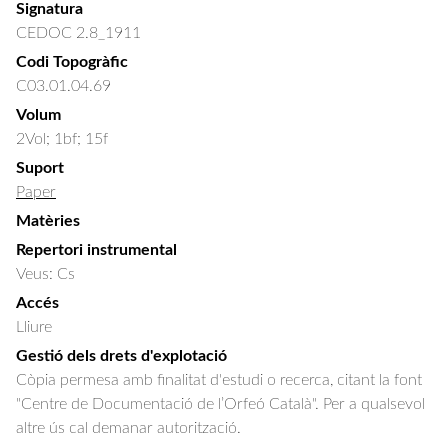
Signatura
CEDOC 2.8_1911
Codi Topogràfic
C03.01.04.69
Volum
2Vol; 1bf; 15f
Suport
Paper
Matèries
Repertori instrumental
Veus: Cs
Accés
Lliure
Gestió dels drets d'explotació
Còpia permesa amb finalitat d'estudi o recerca, citant la font
"Centre de Documentació de l’Orfeó Català". Per a qualsevol
altre ús cal demanar autorització.