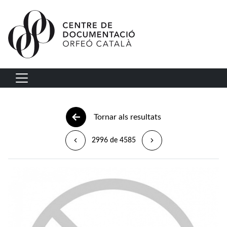
Vés al contingut
Navegació principal
Tornar als resultats
2996 de 4585