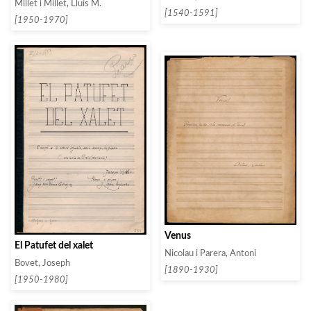
Millet i Millet, Lluís M.
[1540-1591]
[1950-1970]
Venus
El Patufet del xalet
Nicolau i Parera, Antoni
Bovet, Joseph
[1890-1930]
[1950-1980]