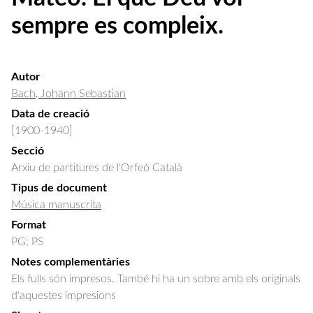
sempre es compleix.
Autor
Bach, Johann Sebastian
Data de creació
[1900-1940]
Secció
Arxiu de partitures de l'Orfeó Català
Tipus de document
Música manuscrita
Format
PG; PS
Notes complementàries
Els fulls són impresos. També hi ha un sobre amb els originals
d'aquestes impresions