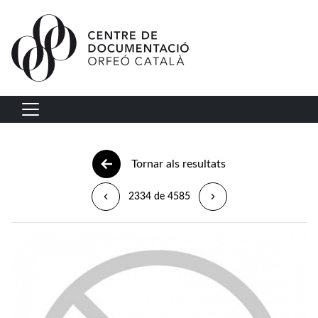
Vés al contingut
Navegació principal
Tornar als resultats
2334 de 4585