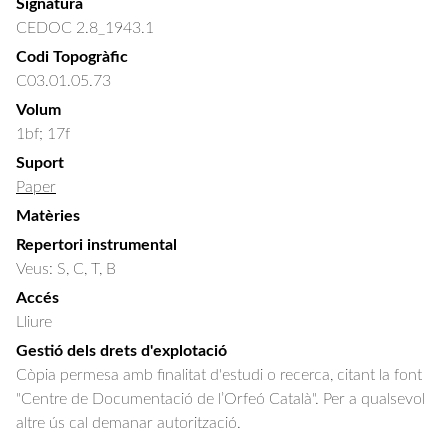
Signatura
CEDOC 2.8_1943.1
Codi Topogràfic
C03.01.05.73
Volum
1bf; 17f
Suport
Paper
Matèries
Repertori instrumental
Veus: S, C, T, B
Accés
Lliure
Gestió dels drets d'explotació
Còpia permesa amb finalitat d'estudi o recerca, citant la font
"Centre de Documentació de l’Orfeó Català". Per a qualsevol
altre ús cal demanar autorització.