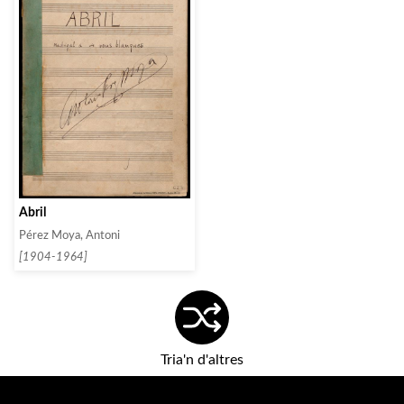
Abril
Pérez Moya, Antoni
[1904-1964]
Tria'n d'altres