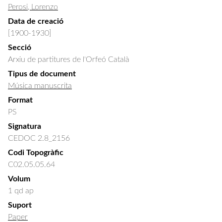
Perosi, Lorenzo
Data de creació
[1900-1930]
Secció
Arxiu de partitures de l'Orfeó Català
Tipus de document
Música manuscrita
Format
PS
Signatura
CEDOC 2.8_2156
Codi Topogràfic
C02.05.05.64
Volum
1 qd ap
Suport
Paper