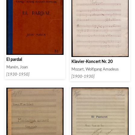
El pardal
Klavier-Koncert Nr. 20
Manén, Joan
Mozart, Wolfgang Amadeus
[1930-1950]
[1900-1930]