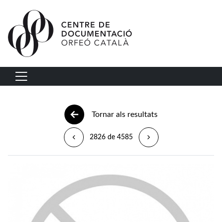
Vés al contingut
Navegació principal
Tornar als resultats
2826 de 4585