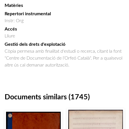
Matèries
Repertori instrumental
Instr: Org
Accés
Lliure
Gestió dels drets d'explotació
Còpia permesa amb finalitat d'estudi o recerca, citant la font
"Centre de Documentació de l’Orfeó Català". Per a qualsevol
altre ús cal demanar autorització.
Documents similars (1745)