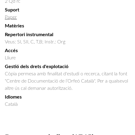
2 Qd rc
Suport
Paper
Matèries
Repertori instrumental
Veus: SI, SII, C, T,B; Instr.: Org
Accés
Lliure
Gestió dels drets d'explotació
Còpia permesa amb finalitat d'estudi o recerca, citant la font
"Centre de Documentació de l’Orfeó Català". Per a qualsevol
altre ús cal demanar autorització.
Idiomes
Català