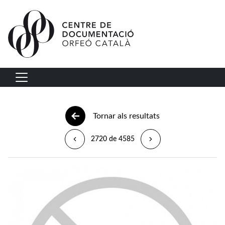
Vés al contingut
Navegació principal
Tornar als resultats
2720 de 4585