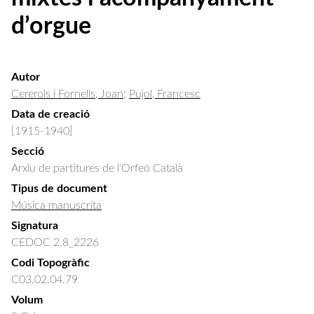
d’orgue
Autor
Cererols i Fornells, Joan
;
Pujol, Francesc
Data de creació
[1915-1940]
Secció
Arxiu de partitures de l'Orfeó Català
Tipus de document
Música manuscrita
Signatura
CEDOC 2.8_2226
Codi Topogràfic
C03.02.04.79
Volum