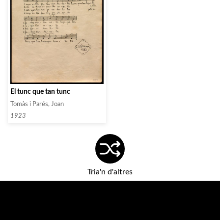
El tunc que tan tunc
Tomàs i Parés, Joan
1923
Tria'n d'altres