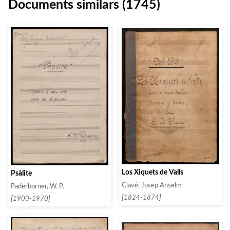
Documents similars (1745)
Los Xiquets de Valls
Psàlite
Clavé, Josep Anselm
Paderborner, W. P.
[1824-1874]
[1900-1970]