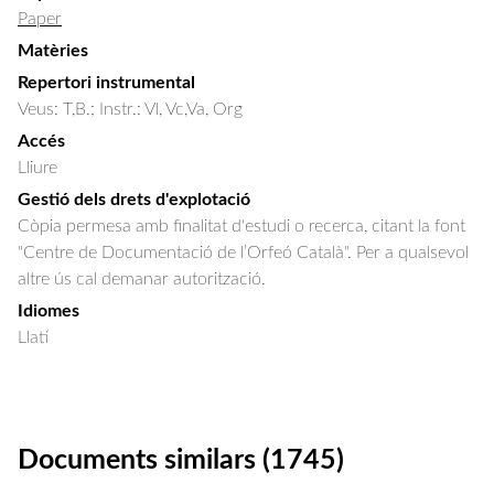
Paper
Matèries
Repertori instrumental
Veus: T,B.; Instr.: Vl, Vc,Va, Org
Accés
Lliure
Gestió dels drets d'explotació
Còpia permesa amb finalitat d'estudi o recerca, citant la font
"Centre de Documentació de l’Orfeó Català". Per a qualsevol
altre ús cal demanar autorització.
Idiomes
Llatí
Documents similars (1745)