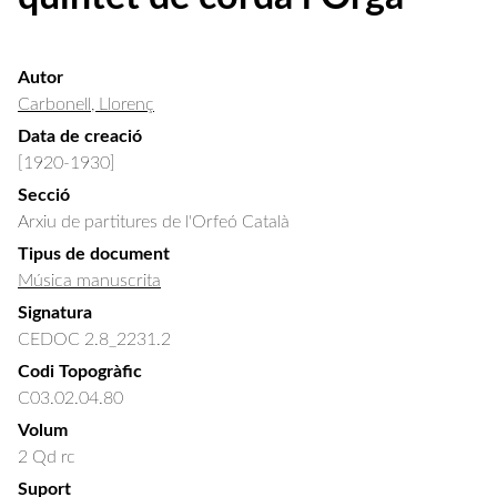
Autor
Carbonell, Llorenç
Data de creació
[1920-1930]
Secció
Arxiu de partitures de l'Orfeó Català
Tipus de document
Música manuscrita
Signatura
CEDOC 2.8_2231.2
Codi Topogràfic
C03.02.04.80
Volum
2 Qd rc
Suport