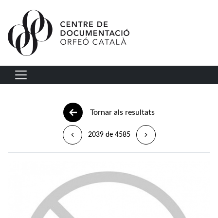
Vés al contingut
Navegació principal
Tornar als resultats
2039 de 4585