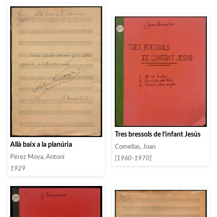
Tres bressols de l’infant Jesús
Allà baix a la planúria
Comellas, Joan
Pérez Moya, Antoni
[1960-1970]
1929