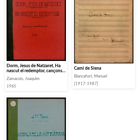
Dorm, Jesus de Natzaret, Ha
Cami de Siena
nascut el redemptor, cançons
nadalenques per chor mixte
Blancafort, Manuel
Zamacois, Joaquim
[1917-1987]
1965