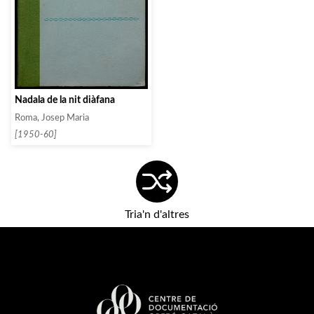
Nadala de la nit diàfana
Roma, Josep Maria
[1950-60]
Tria'n d'altres