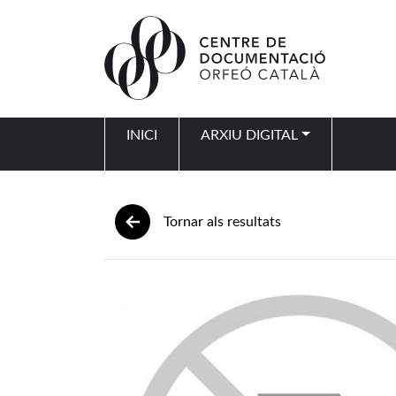
Vés al contingut
INICI
ARXIU DIGITAL
Navegació principal
Tornar als resultats