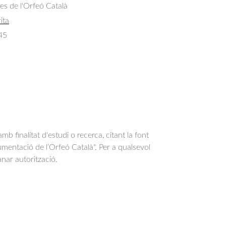
res de l'Orfeó Català
ita
45
b finalitat d'estudi o recerca, citant la font
entació de l’Orfeó Català". Per a qualsevol
anar autorització.