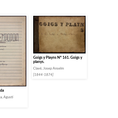
Goigs y Playns Nº 161. Goigs y
planys.
Clavé, Josep Anselm
[1844-1874]
rda
a, Agustí