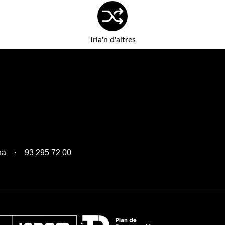
Tria'n d'altres
na
93 295 72 00