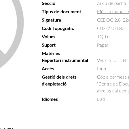
Secció
Arxiu de partitu
Tipus de document
Música manuscr
Signatura
CEDOC 2.8_22
Codi Topogràfic
C03.02.04.80
Volum
1Qd rc
Suport
Paper
Matèries
Repertori instrumental
Veus: S, C, T, B
Accés
Lliure
Gestió dels drets
Còpia permesa am
d'explotació
"Centre de Docum
altre ús cal dem
Idiomes
Llatí