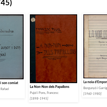
745)
La noia d’Empo
 i son comiat
La Non-Non dels Papallons
Borgunyó i Garrig
 Rafael
Pujol i Pons, Francesc
[1960-1980]
[1898-1945]