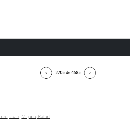
2705 de 4585
rren, Juan
;
Mitjana, Rafael