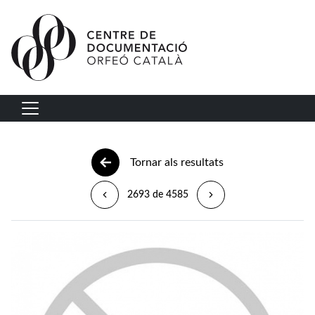
Vés al contingut
Navegació principal
Tornar als resultats
2693 de 4585