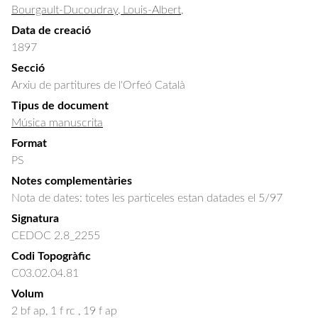
Bourgault-Ducoudray, Louis-Albert,
Data de creació
1897
Secció
Arxiu de partitures de l'Orfeó Català
Tipus de document
Música manuscrita
Format
PS
Notes complementàries
Nota de dates: totes les particeles estan datades el 5/97
Signatura
CEDOC 2.8_2255
Codi Topogràfic
C03.02.04.81
Volum
2 bf ap, 1 f rc , 19 f ap