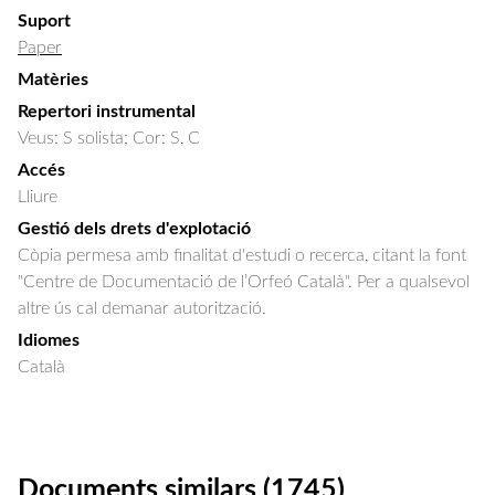
Suport
Paper
Matèries
Repertori instrumental
Veus: S solista; Cor: S, C
Accés
Lliure
Gestió dels drets d'explotació
Còpia permesa amb finalitat d'estudi o recerca, citant la font
"Centre de Documentació de l’Orfeó Català". Per a qualsevol
altre ús cal demanar autorització.
Idiomes
Català
Documents similars (1745)