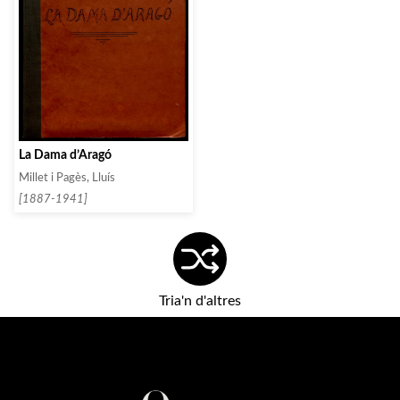
La Dama d’Aragó
Millet i Pagès, Lluís
[1887-1941]
Tria'n d'altres