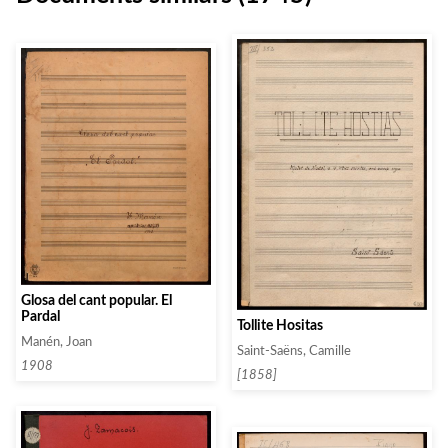
Glosa del cant popular. El
Pardal
Tollite Hositas
Manén, Joan
Saint-Saëns, Camille
1908
[1858]