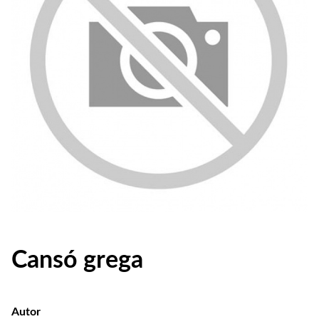
Cansó grega
Autor