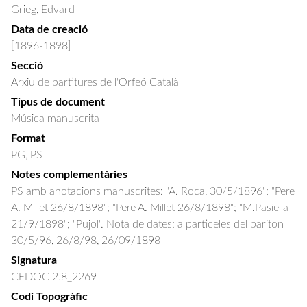
Grieg, Edvard
Data de creació
[1896-1898]
Secció
Arxiu de partitures de l'Orfeó Català
Tipus de document
Música manuscrita
Format
PG, PS
Notes complementàries
PS amb anotacions manuscrites: "A. Roca, 30/5/1896"; "Pere
A. Millet 26/8/1898"; "Pere A. Millet 26/8/1898"; "M.Pasiella
21/9/1898"; "Pujol". Nota de dates: a particeles del bariton
30/5/96, 26/8/98, 26/09/1898
Signatura
CEDOC 2.8_2269
Codi Topogràfic