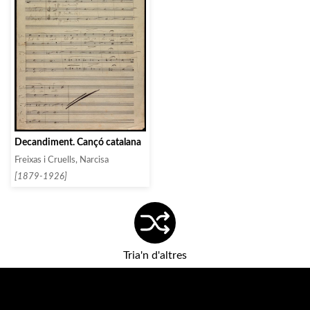
Decandiment. Cançó catalana
Freixas i Cruells, Narcisa
[1879-1926]
Tria'n d'altres