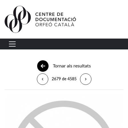
Vés al contingut
Navegació principal
Tornar als resultats
2679 de 4585