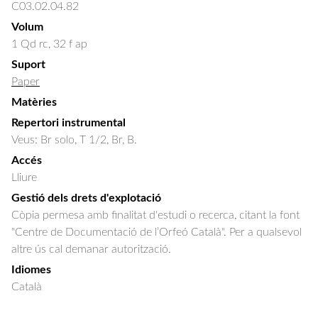
C03.02.04.82
Volum
1 Qd rc, 32 f ap
Suport
Paper
Matèries
Repertori instrumental
Veus: Br solo, T 1/2, Br, B.
Accés
Lliure
Gestió dels drets d'explotació
Còpia permesa amb finalitat d'estudi o recerca, citant la font
"Centre de Documentació de l’Orfeó Català". Per a qualsevol
altre ús cal demanar autorització.
Idiomes
Català