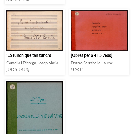
¡Lo tunch que tan tunch!
[Obres per a 4 i 5 veus]
Comella i Fàbrega, Josep Maria
Dotras Serrabella, Jaume
[1890-1910]
[1963]