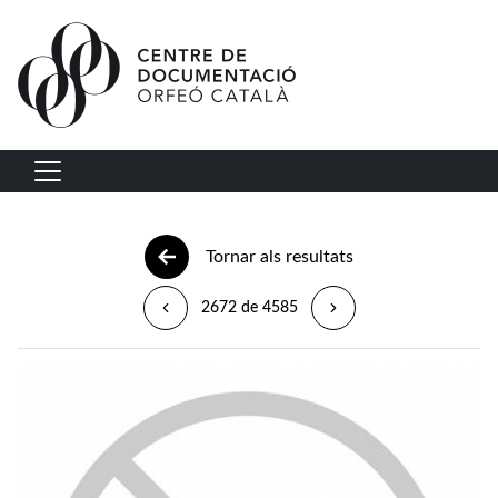
Vés al contingut
Navegació principal
Tornar als resultats
2672 de 4585