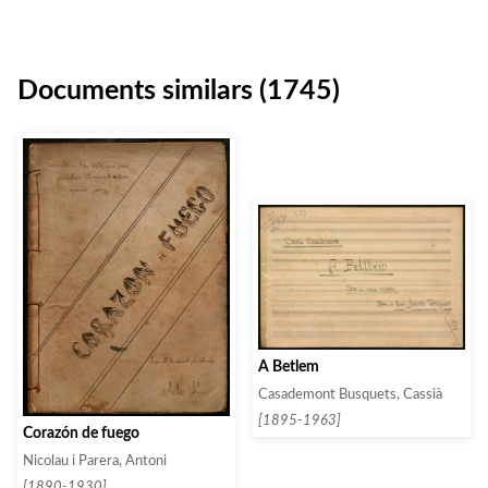
Documents similars (1745)
A Betlem
Casademont Busquets, Cassià
[1895-1963]
Corazón de fuego
Nicolau i Parera, Antoni
[1890-1930]