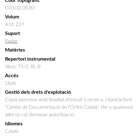
Codi Topogràfic
C03.02.05.83
Volum
4 bf, 23 f
Suport
Paper
Matèries
Repertori instrumental
Veus: T1/2, Br, B
Accés
Lliure
Gestió dels drets d'explotació
Còpia permesa amb finalitat d'estudi o recerca, citant la font
"Centre de Documentació de l’Orfeó Català". Per a qualsevol
altre ús cal demanar autorització.
Idiomes
Català