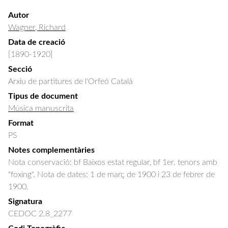
Autor
Wagner, Richard
Data de creació
[1890-1920]
Secció
Arxiu de partitures de l'Orfeó Català
Tipus de document
Música manuscrita
Format
PS
Notes complementàries
Nota conservació: bf Baixos estat regular, bf 1er. tenors amb
"foxing". Nota de dates: 1 de març de 1900 i 23 de febrer de
1900.
Signatura
CEDOC 2.8_2277