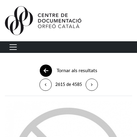
Vés al contingut
Navegació principal
Tornar als resultats
2615 de 4585