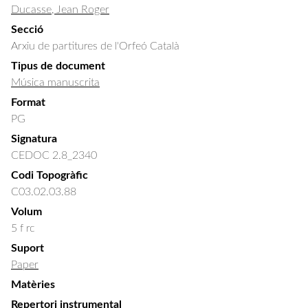
Ducasse, Jean Roger
Secció
Arxiu de partitures de l'Orfeó Català
Tipus de document
Música manuscrita
Format
PG
Signatura
CEDOC 2.8_2340
Codi Topogràfic
C03.02.03.88
Volum
5 f rc
Suport
Paper
Matèries
Repertori instrumental