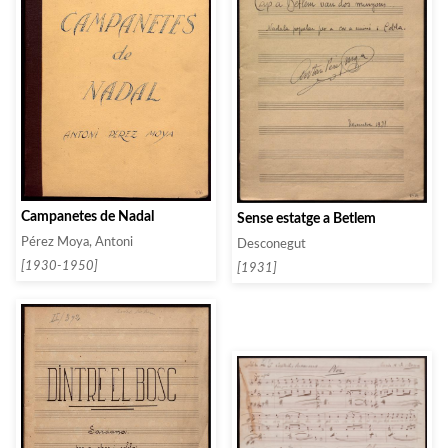
Campanetes de Nadal
Sense estatge a Betlem
Pérez Moya, Antoni
Desconegut
[1930-1950]
[1931]