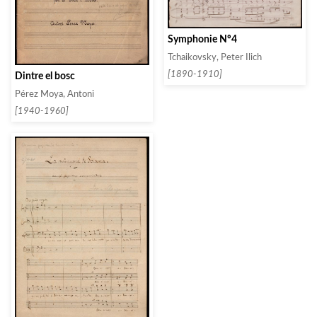
Symphonie Nº4
Tchaikovsky, Peter Ilich
[1890-1910]
Dintre el bosc
Pérez Moya, Antoni
[1940-1960]