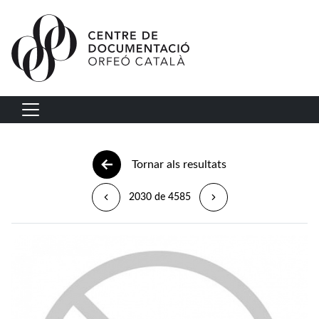
Vés al contingut
Navegació principal
Tornar als resultats
2030 de 4585