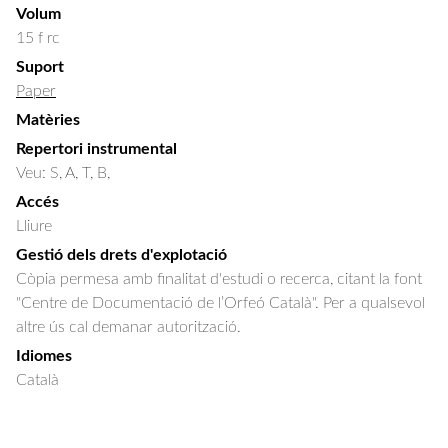
Volum
15 f rc
Suport
Paper
Matèries
Repertori instrumental
Veu: S, A, T, B,
Accés
Lliure
Gestió dels drets d'explotació
Còpia permesa amb finalitat d'estudi o recerca, citant la font
"Centre de Documentació de l’Orfeó Català". Per a qualsevol
altre ús cal demanar autorització.
Idiomes
Català