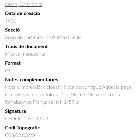
Lasso, Orlando di
Data de creació
1920
Secció
Arxiu de partitures de l'Orfeó Català
Tipus de document
Música manuscrita
Format
PS
Notes complementàries
Nota d'impressió: cicloestil. Nota de contigut: Aquesta peça
es conserva en l'antologia “Les Maîtres Musiciens de la
Renaissance Française” (cf. 1/59.1)
Signatura
CEDOC 2.8_2434.2
Codi Topogràfic
C03.02.03.90