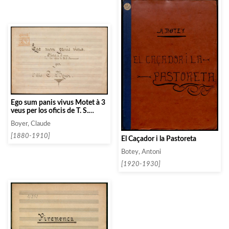
Ego sum panis vivus Motet à 3
veus per los oficis de T. S.
Sacrement
Boyer, Claude
[1880-1910]
El Caçador i la Pastoreta
Botey, Antoni
[1920-1930]