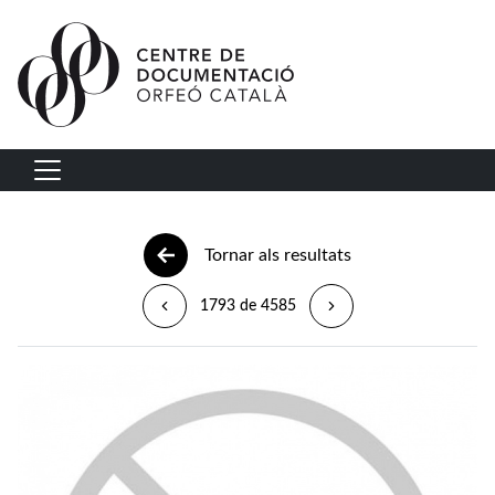
Vés al contingut
Navegació principal
Tornar als resultats
1793 de 4585