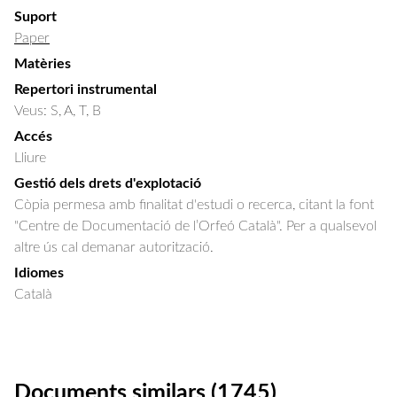
Suport
Paper
Matèries
Repertori instrumental
Veus: S, A, T, B
Accés
Lliure
Gestió dels drets d'explotació
Còpia permesa amb finalitat d'estudi o recerca, citant la font
"Centre de Documentació de l’Orfeó Català". Per a qualsevol
altre ús cal demanar autorització.
Idiomes
Català
Documents similars (1745)