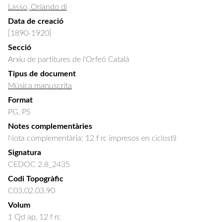
Lasso, Orlando di
Data de creació
[1890-1920]
Secció
Arxiu de partitures de l'Orfeó Català
Tipus de document
Música manuscrita
Format
PG, PS
Notes complementàries
Nota complementària: 12 f rc impresos en ciclostil
Signatura
CEDOC 2.8_2435
Codi Topogràfic
C03.02.03.90
Volum
1 Qd ap, 12 f rc