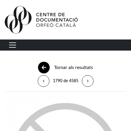
Vés al contingut
Navegació principal
Tornar als resultats
1790 de 4585