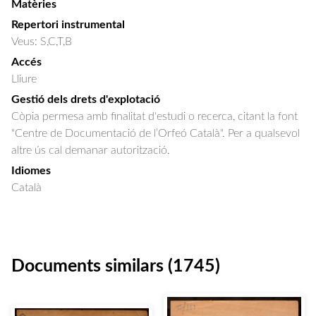
Matèries
Repertori instrumental
Veus: S,C,T,B
Accés
Lliure
Gestió dels drets d'explotació
Còpia permesa amb finalitat d'estudi o recerca, citant la font
"Centre de Documentació de l’Orfeó Català". Per a qualsevol
altre ús cal demanar autorització.
Idiomes
Català
Documents similars (1745)