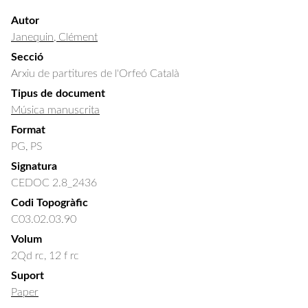
Autor
Janequin, Clément
Secció
Arxiu de partitures de l'Orfeó Català
Tipus de document
Música manuscrita
Format
PG, PS
Signatura
CEDOC 2.8_2436
Codi Topogràfic
C03.02.03.90
Volum
2Qd rc, 12 f rc
Suport
Paper