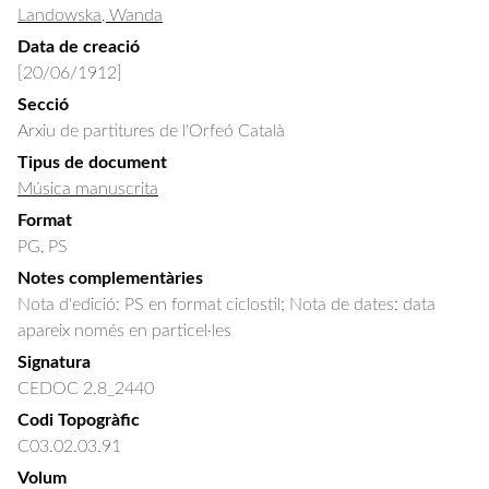
Landowska, Wanda
Data de creació
[20/06/1912]
Secció
Arxiu de partitures de l'Orfeó Català
Tipus de document
Música manuscrita
Format
PG, PS
Notes complementàries
Nota d'edició: PS en format ciclostil; Nota de dates: data
apareix només en particel·les
Signatura
CEDOC 2.8_2440
Codi Topogràfic
C03.02.03.91
Volum