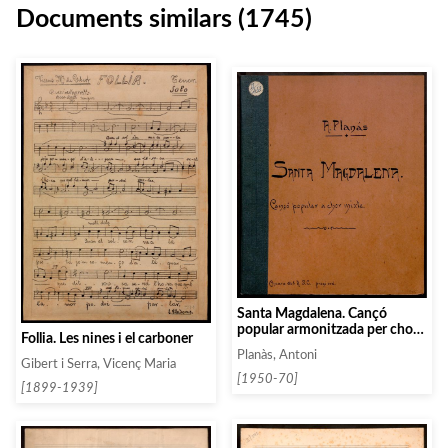
Documents similars (1745)
Santa Magdalena. Cançó
popular armonitzada per chor
Follia. Les nines i el carboner
mixte
Planàs, Antoni
Gibert i Serra, Vicenç Maria
[1950-70]
[1899-1939]