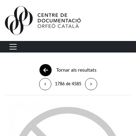
Vés al contingut
Navegació principal
Tornar als resultats
1786 de 4585