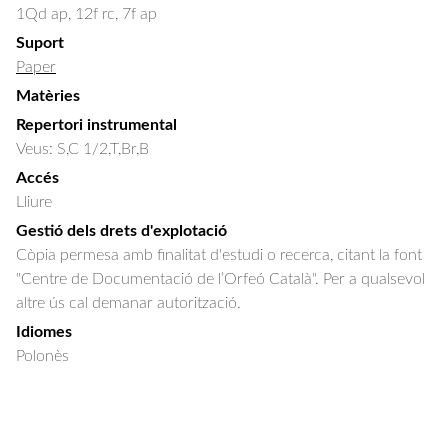
1Qd ap, 12f rc, 7f ap
Suport
Paper
Matèries
Repertori instrumental
Veus: S,C 1/2,T,Br,B
Accés
Lliure
Gestió dels drets d'explotació
Còpia permesa amb finalitat d'estudi o recerca, citant la font
"Centre de Documentació de l’Orfeó Català". Per a qualsevol
altre ús cal demanar autorització.
Idiomes
Polonès