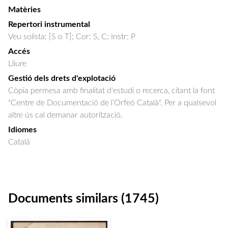
Matèries
Repertori instrumental
Veu solista: [S o T]; Cor: S, C; Instr: P
Accés
Lliure
Gestió dels drets d'explotació
Còpia permesa amb finalitat d'estudi o recerca, citant la font
"Centre de Documentació de l’Orfeó Català". Per a qualsevol
altre ús cal demanar autorització.
Idiomes
Català
Documents similars (1745)