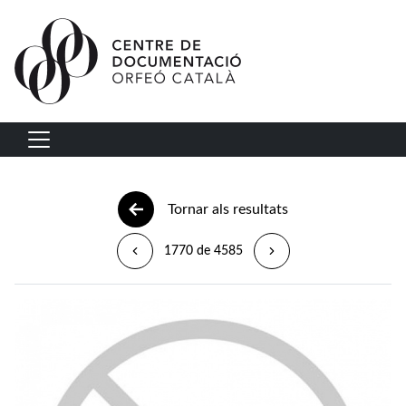
Vés al contingut
Navegació principal
Tornar als resultats
1770 de 4585