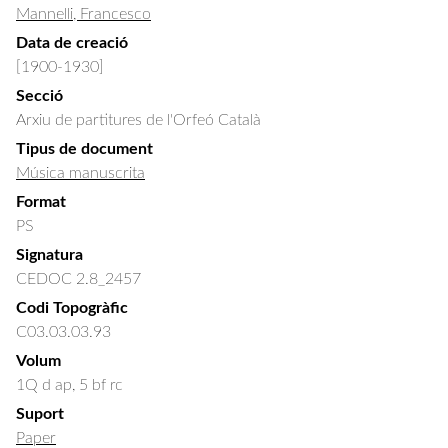
Mannelli, Francesco
Data de creació
[1900-1930]
Secció
Arxiu de partitures de l'Orfeó Català
Tipus de document
Música manuscrita
Format
PS
Signatura
CEDOC 2.8_2457
Codi Topogràfic
C03.03.03.93
Volum
1Q d ap, 5 bf rc
Suport
Paper