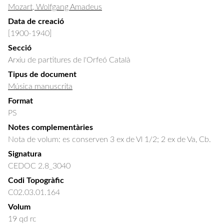
Mozart, Wolfgang Amadeus
Data de creació
[1900-1940]
Secció
Arxiu de partitures de l'Orfeó Català
Tipus de document
Música manuscrita
Format
PS
Notes complementàries
Nota de volum: es conserven 3 ex de Vl 1/2; 2 ex de Va, Cb.
Signatura
CEDOC 2.8_3040
Codi Topogràfic
C02.03.01.164
Volum
19 qd rc