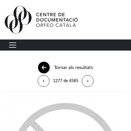
Vés al contingut
Navegació principal
Tornar als resultats
1277 de 4585