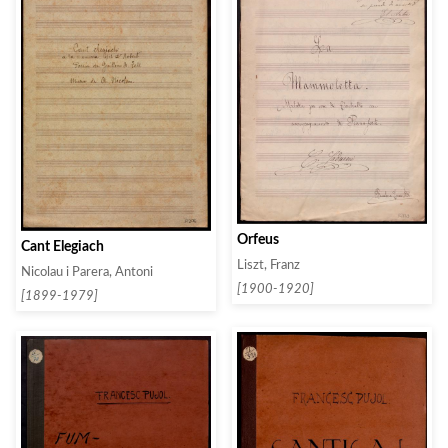
Orfeus
Cant Elegiach
Liszt, Franz
Nicolau i Parera, Antoni
[1900-1920]
[1899-1979]