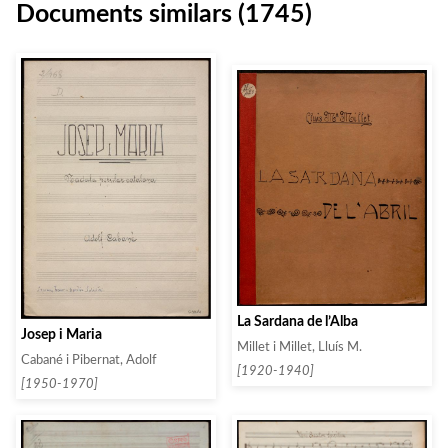
Documents similars (1745)
La Sardana de l’Alba
Josep i Maria
Millet i Millet, Lluís M.
Cabané i Pibernat, Adolf
[1920-1940]
[1950-1970]