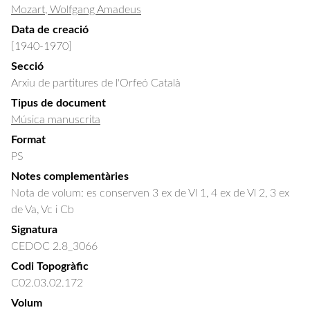
Mozart, Wolfgang Amadeus
Data de creació
[1940-1970]
Secció
Arxiu de partitures de l'Orfeó Català
Tipus de document
Música manuscrita
Format
PS
Notes complementàries
Nota de volum: es conserven 3 ex de Vl 1, 4 ex de Vl 2, 3 ex
de Va, Vc i Cb
Signatura
CEDOC 2.8_3066
Codi Topogràfic
C02.03.02.172
Volum