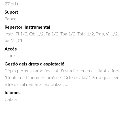
27 qd rc
Suport
Paper
Repertori instrumental
Instr: Fl 1/2, Ob 1/2, Fg 1/2, Tpa 1/2, Tpta 1/2, Tmb, Vl 1/2,
Va, Vc, Cb
Accés
Lliure
Gestió dels drets d'explotació
Còpia permesa amb finalitat d'estudi o recerca, citant la font
"Centre de Documentació de l’Orfeó Català". Per a qualsevol
altre ús cal demanar autorització.
Idiomes
Català