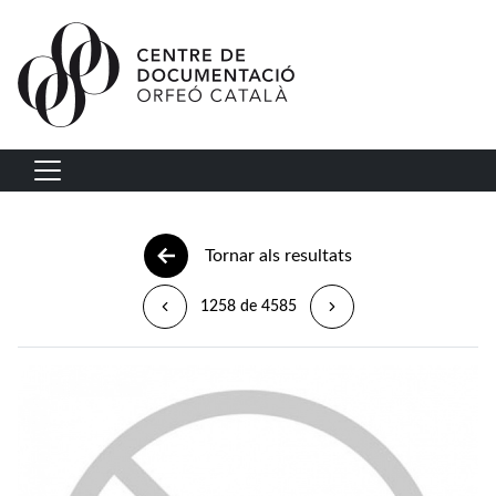
Vés al contingut
Navegació principal
Tornar als resultats
1258 de 4585