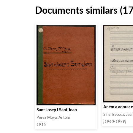
Documents similars (1
Anem a adorar el
Sant Josep i Sant Joan
Sirisi Escoda, Ja
Pérez Moya, Antoni
[1940-1999]
1915