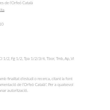
res de l'Orfeó Català
ita
10
Cl 1/2, Fg 1/2, Tpa 1/2/3/4, Tbor, Tmb, Ap, Vl
b finalitat d'estudi o recerca, citant la font
entació de l’Orfeó Català". Per a qualsevol
anar autorització.