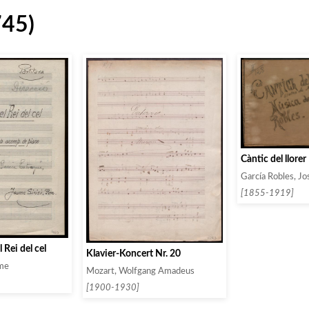
745)
Càntic del llorer
García Robles, Jo
[1855-1919]
 Rei del cel
Klavier-Koncert Nr. 20
ume
Mozart, Wolfgang Amadeus
[1900-1930]