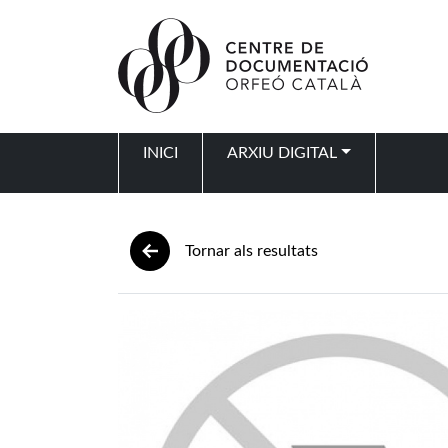
Vés al contingut
INICI
ARXIU DIGITAL
Navegació principal
Tornar als resultats