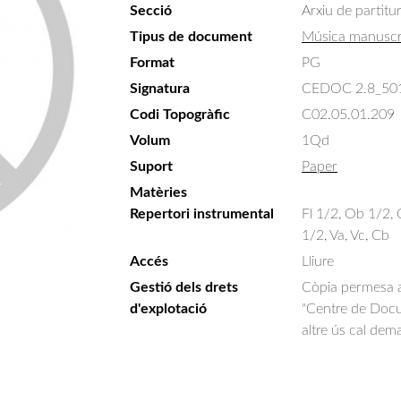
Secció
Arxiu de partitu
Tipus de document
Música manuscr
Format
PG
Signatura
CEDOC 2.8_50
Codi Topogràfic
C02.05.01.209
Volum
1Qd
Suport
Paper
Matèries
Repertori instrumental
Fl 1/2, Ob 1/2, 
1/2, Va, Vc, Cb
Accés
Lliure
Gestió dels drets
Còpia permesa am
d'explotació
"Centre de Docum
altre ús cal dem