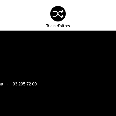
Tria'n d'altres
na
93 295 72 00