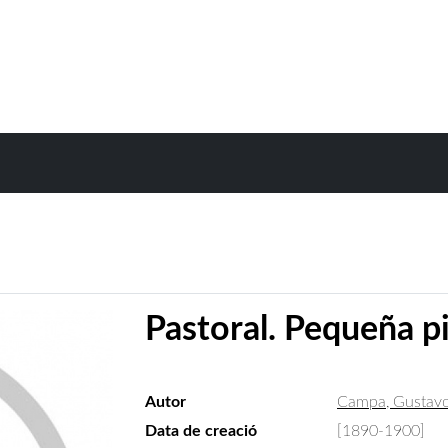
Pastoral. Pequeña p
Autor
Campa, Gustavo
Data de creació
[1890-1900]