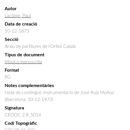
Autor
Lacôme, Paul
Data de creació
10-12-1873
Secció
Arxiu de partitures de l'Orfeó Català
Tipus de document
Música manuscrita
Format
PG
Notes complementàries
Nota de contingut: Instrumentació de José Ruiz Muñoz
(Barcelona, 10-12-1973)
Signatura
CEDOC 2.8_5014
Codi Topogràfic