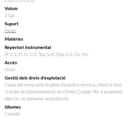
C02.05.01.210
Volum
1 Qd
Suport
Paper
Matèries
Repertori instrumental
Vl 1/2, Fl, Cl 1/2, Tpa 1/2, Tpta 1/2, Cv, Fsc
Accés
Lliure
Gestió dels drets d'explotació
Còpia permesa amb finalitat d'estudi o recerca, citant la font
"Centre de Documentació de l’Orfeó Català". Per a qualsevol
altre ús cal demanar autorització.
Idiomes
Castellà