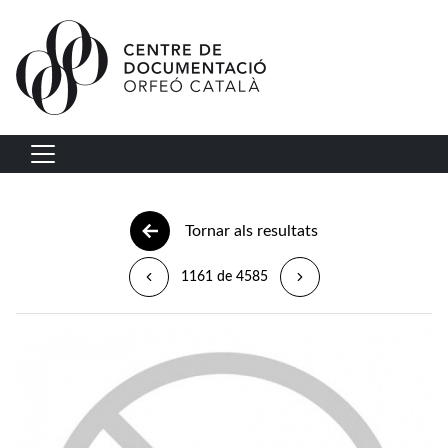
Vés al contingut
Navegació principal
Tornar als resultats
1161 de 4585