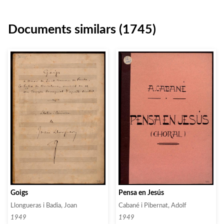
Documents similars (1745)
Goigs
Pensa en Jesús
Llongueras i Badia, Joan
Cabané i Pibernat, Adolf
1949
1949