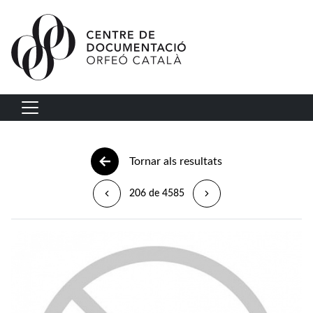
Vés al contingut
Navegació principal
Tornar als resultats
206 de 4585