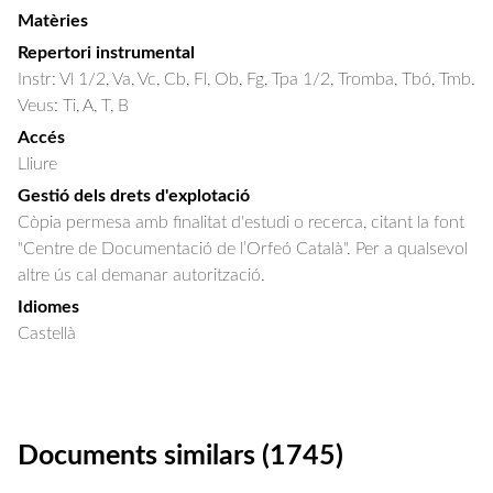
Matèries
Repertori instrumental
Instr: Vl 1/2, Va, Vc, Cb, Fl, Ob, Fg, Tpa 1/2, Tromba, Tbó, Tmb.
Veus: Ti, A, T, B
Accés
Lliure
Gestió dels drets d'explotació
Còpia permesa amb finalitat d'estudi o recerca, citant la font
"Centre de Documentació de l’Orfeó Català". Per a qualsevol
altre ús cal demanar autorització.
Idiomes
Castellà
Documents similars (1745)