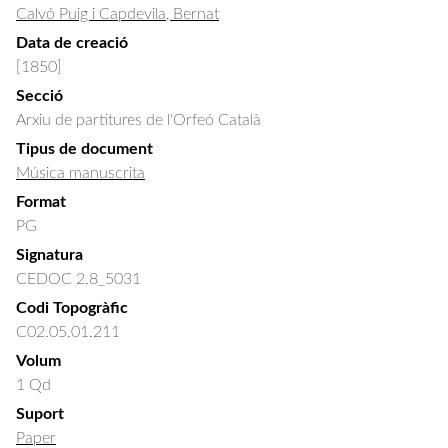
Calvó Puig i Capdevila, Bernat
Data de creació
[1850]
Secció
Arxiu de partitures de l'Orfeó Català
Tipus de document
Música manuscrita
Format
PG
Signatura
CEDOC 2.8_5031
Codi Topogràfic
C02.05.01.211
Volum
1 Qd
Suport
Paper