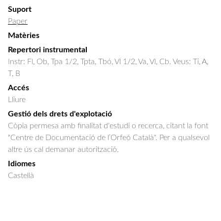
Suport
Paper
Matèries
Repertori instrumental
Instr: Fl, Ob, Tpa 1/2, Tpta, Tbó, Vl 1/2, Va, Vl, Cb. Veus: Ti, A,
T, B
Accés
Lliure
Gestió dels drets d'explotació
Còpia permesa amb finalitat d'estudi o recerca, citant la font
"Centre de Documentació de l’Orfeó Català". Per a qualsevol
altre ús cal demanar autorització.
Idiomes
Castellà