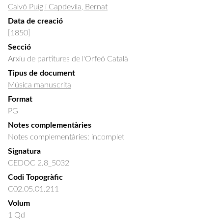
Calvó Puig i Capdevila, Bernat
Data de creació
[1850]
Secció
Arxiu de partitures de l'Orfeó Català
Tipus de document
Música manuscrita
Format
PG
Notes complementàries
Notes complementàries: incomplet
Signatura
CEDOC 2.8_5032
Codi Topogràfic
C02.05.01.211
Volum
1 Qd