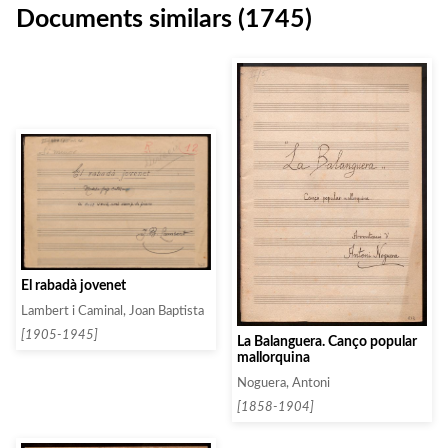
Documents similars (1745)
El rabadà jovenet
Lambert i Caminal, Joan Baptista
[1905-1945]
La Balanguera. Canço popular
mallorquina
Noguera, Antoni
[1858-1904]