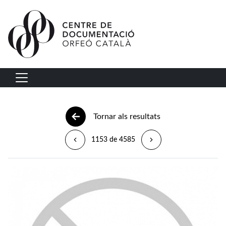
Vés al contingut
Navegació principal
Tornar als resultats
1153 de 4585