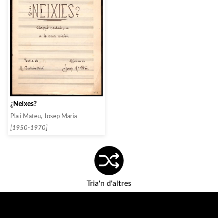
¿Neixes?
Pla i Mateu, Josep Maria
[1950-1970]
Tria'n d'altres