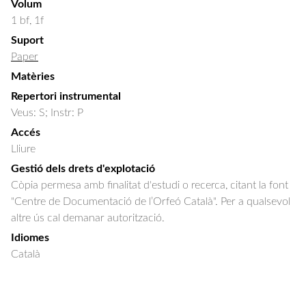
Volum
1 bf, 1f
Suport
Paper
Matèries
Repertori instrumental
Veus: S; Instr: P
Accés
Lliure
Gestió dels drets d'explotació
Còpia permesa amb finalitat d'estudi o recerca, citant la font
"Centre de Documentació de l’Orfeó Català". Per a qualsevol
altre ús cal demanar autorització.
Idiomes
Català