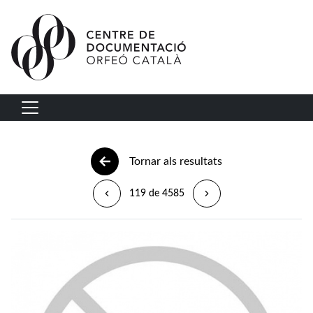
Vés al contingut
Navegació principal
Tornar als resultats
119 de 4585