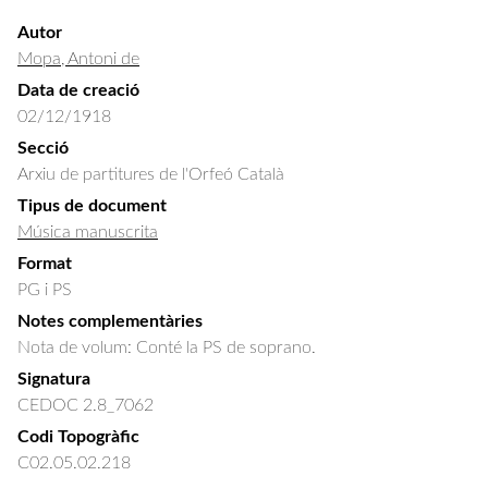
Autor
Mopa, Antoni de
Data de creació
02/12/1918
Secció
Arxiu de partitures de l'Orfeó Català
Tipus de document
Música manuscrita
Format
PG i PS
Notes complementàries
Nota de volum: Conté la PS de soprano.
Signatura
CEDOC 2.8_7062
Codi Topogràfic
C02.05.02.218