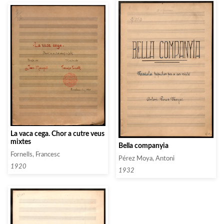
La vaca cega. Chor a cutre veus
mixtes
Bella companyia
Fornells, Francesc
Pérez Moya, Antoni
1920
1932