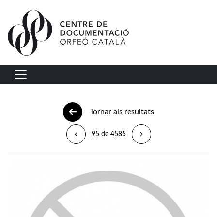
Vés al contingut
Navegació principal
Tornar als resultats
95 de 4585