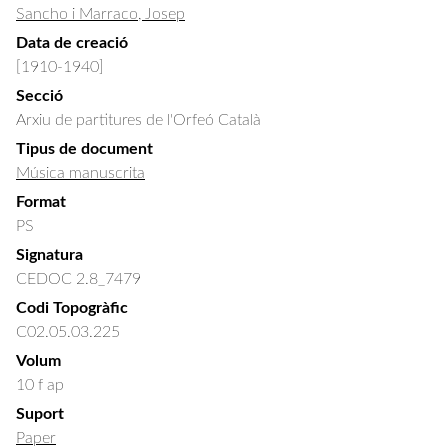
Sancho i Marraco, Josep
Data de creació
[1910-1940]
Secció
Arxiu de partitures de l'Orfeó Català
Tipus de document
Música manuscrita
Format
PS
Signatura
CEDOC 2.8_7479
Codi Topogràfic
C02.05.03.225
Volum
10 f ap
Suport
Paper