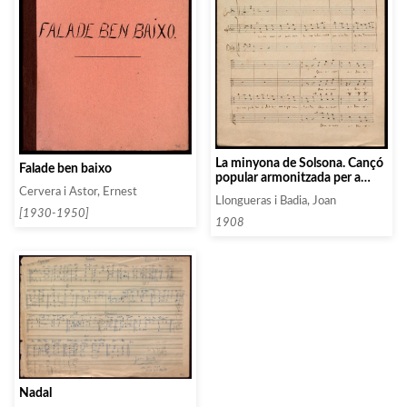
La minyona de Solsona. Cançó
Falade ben baixo
popular armonitzada per a
veus mixtes
Cervera i Astor, Ernest
Llongueras i Badia, Joan
[1930-1950]
1908
Nadal