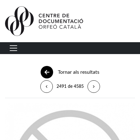
Vés al contingut
Navegació principal
Tornar als resultats
2491 de 4585