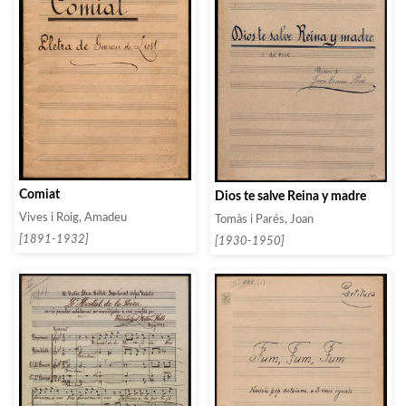
Comiat
Dios te salve Reina y madre
Vives i Roig, Amadeu
Tomàs i Parés, Joan
[1891-1932]
[1930-1950]