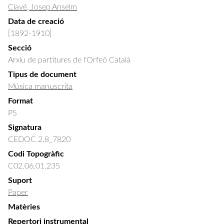
Clavé, Josep Anselm
Data de creació
[1892-1910]
Secció
Arxiu de partitures de l'Orfeó Català
Tipus de document
Música manuscrita
Format
PS
Signatura
CEDOC 2.8_7820
Codi Topogràfic
C02.06.01.235
Suport
Paper
Matèries
Repertori instrumental