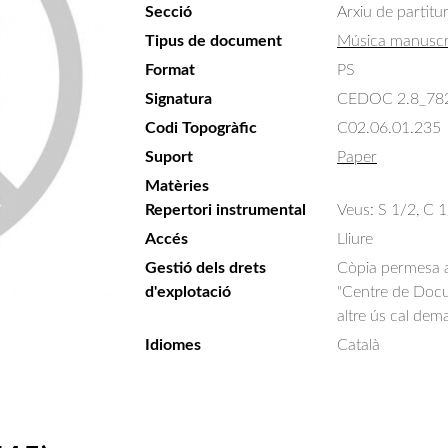
Secció
Arxiu de partitu
Tipus de document
Música manuscr
Format
PS
Signatura
CEDOC 2.8_78
Codi Topogràfic
C02.06.01.235
Suport
Paper
Matèries
Repertori instrumental
Veus: S 1/2, C 1
Accés
Lliure
Gestió dels drets
Còpia permesa am
d'explotació
"Centre de Docum
altre ús cal dem
Idiomes
Català