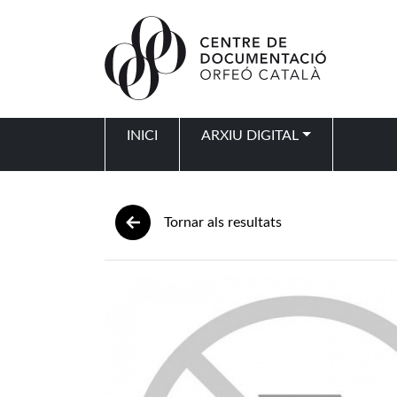
Vés al contingut
INICI
ARXIU DIGITAL
Navegació principal
Tornar als resultats