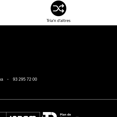
Tria'n d'altres
na
93 295 72 00