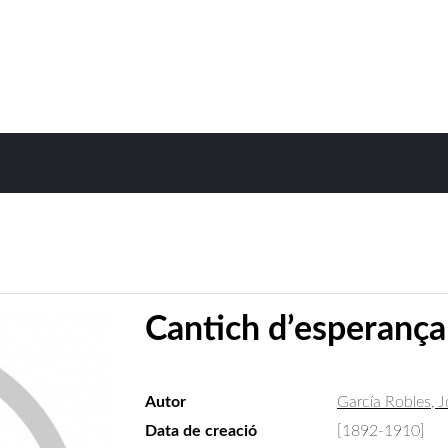
Cantich d’esperança
Autor
García Robles, 
Data de creació
[1892-1910]