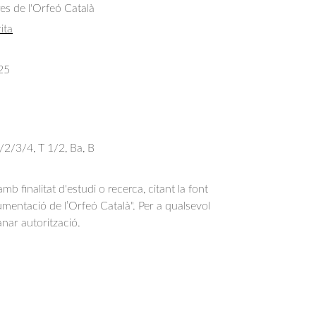
res de l'Orfeó Català
ita
25
/2/3/4, T 1/2, Ba, B
b finalitat d'estudi o recerca, citant la font
entació de l’Orfeó Català". Per a qualsevol
anar autorització.