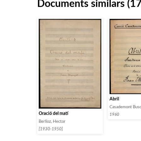
Documents similars (1
Abril
Casademont Busqu
Oració del matí
1960
Berlioz, Hector
[1930-1950]