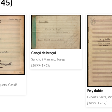
745)
Cançó de breçol
Sancho i Marraco, Josep
[1899-1963]
ets, Cassià
Fe y dubte
Gibert i Serra, V
[1899-1939]