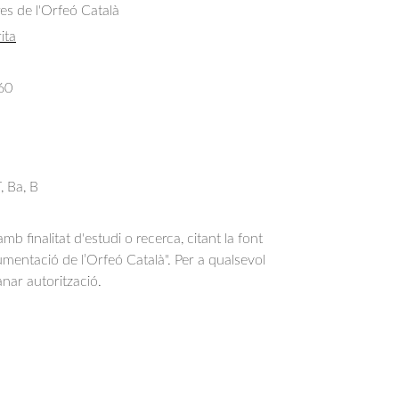
res de l'Orfeó Català
ita
60
, Ba, B
b finalitat d'estudi o recerca, citant la font
entació de l’Orfeó Català". Per a qualsevol
anar autorització.