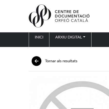
Vés al contingut
INICI
ARXIU DIGITAL
Navegació principal
Tornar als resultats