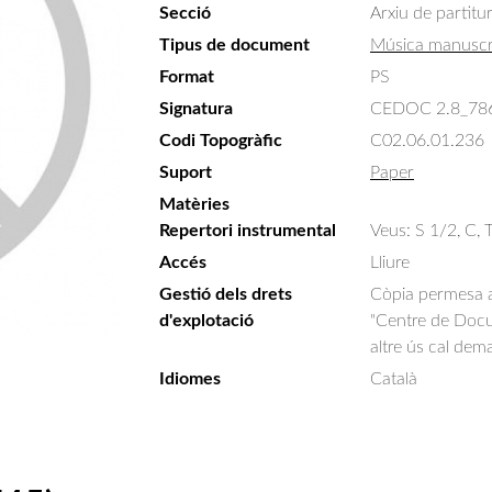
Secció
Arxiu de partitu
Tipus de document
Música manuscr
Format
PS
Signatura
CEDOC 2.8_78
Codi Topogràfic
C02.06.01.236
Suport
Paper
Matèries
Repertori instrumental
Veus: S 1/2, C, T
Accés
Lliure
Gestió dels drets
Còpia permesa am
d'explotació
"Centre de Docum
altre ús cal dem
Idiomes
Català