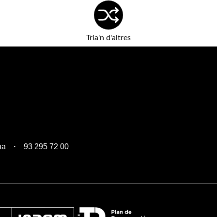
Tria'n d'altres
na
93 295 72 00