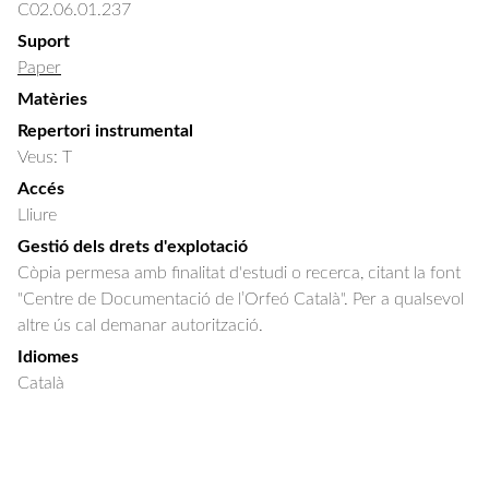
C02.06.01.237
Suport
Paper
Matèries
Repertori instrumental
Veus: T
Accés
Lliure
Gestió dels drets d'explotació
Còpia permesa amb finalitat d'estudi o recerca, citant la font
"Centre de Documentació de l’Orfeó Català". Per a qualsevol
altre ús cal demanar autorització.
Idiomes
Català