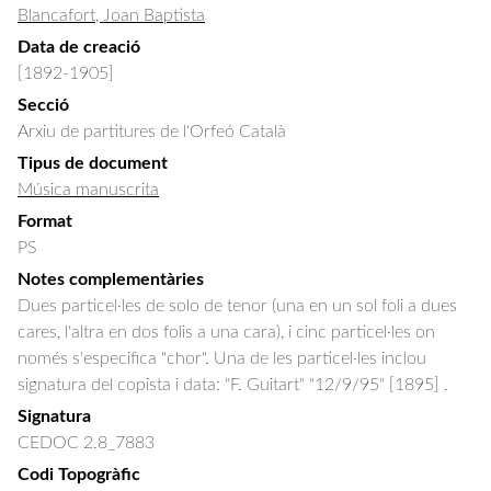
Blancafort, Joan Baptista
Data de creació
[1892-1905]
Secció
Arxiu de partitures de l'Orfeó Català
Tipus de document
Música manuscrita
Format
PS
Notes complementàries
Dues particel·les de solo de tenor (una en un sol foli a dues
cares, l'altra en dos folis a una cara), i cinc particel·les on
només s'especifica "chor". Una de les particel·les inclou
signatura del copista i data: "F. Guitart" "12/9/95" [1895] .
Signatura
CEDOC 2.8_7883
Codi Topogràfic