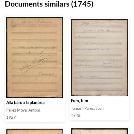
Documents similars (1745)
Fum, fum
Allà baix a la planúria
Tomàs i Parés, Joan
Pérez Moya, Antoni
1948
1929