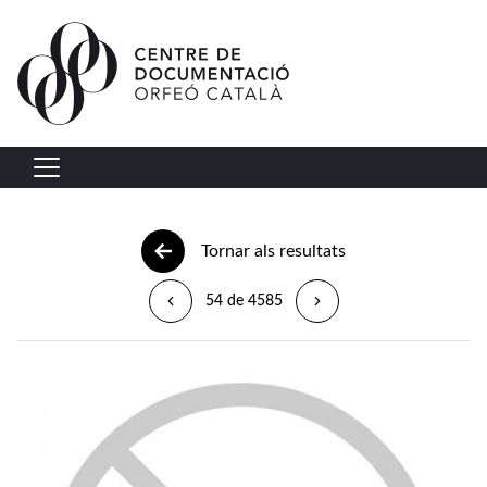
Vés al contingut
Navegació principal
Tornar als resultats
54 de 4585