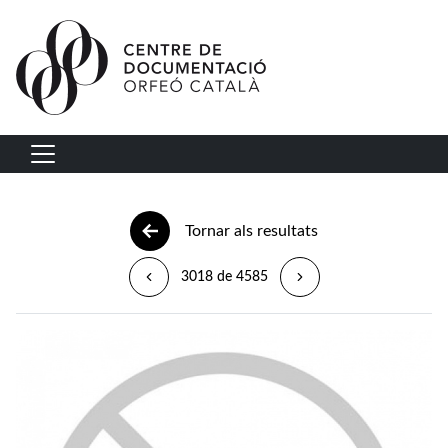
Vés al contingut
Navegació principal
Tornar als resultats
3018 de 4585