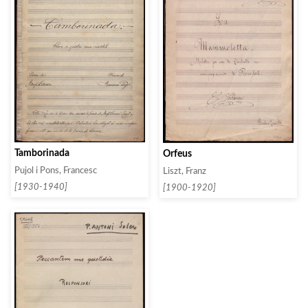
Tamborinada
Orfeus
Pujol i Pons, Francesc
Liszt, Franz
[1930-1940]
[1900-1920]