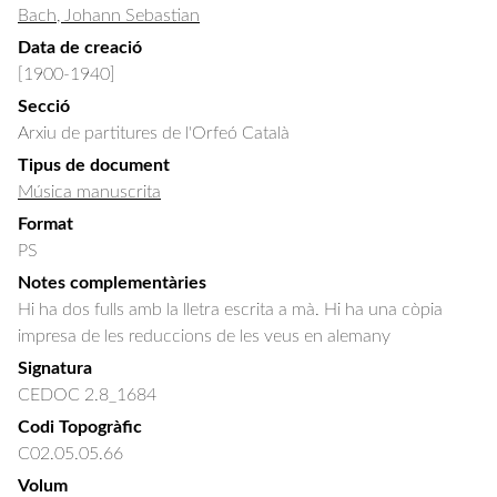
Bach, Johann Sebastian
Data de creació
[1900-1940]
Secció
Arxiu de partitures de l'Orfeó Català
Tipus de document
Música manuscrita
Format
PS
Notes complementàries
Hi ha dos fulls amb la lletra escrita a mà. Hi ha una còpia
impresa de les reduccions de les veus en alemany
Signatura
CEDOC 2.8_1684
Codi Topogràfic
C02.05.05.66
Volum