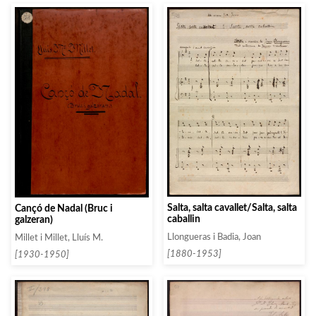
Salta, salta cavallet/Salta, salta
Cançó de Nadal (Bruc i
caballin
galzeran)
Llongueras i Badia, Joan
Millet i Millet, Lluís M.
[1880-1953]
[1930-1950]