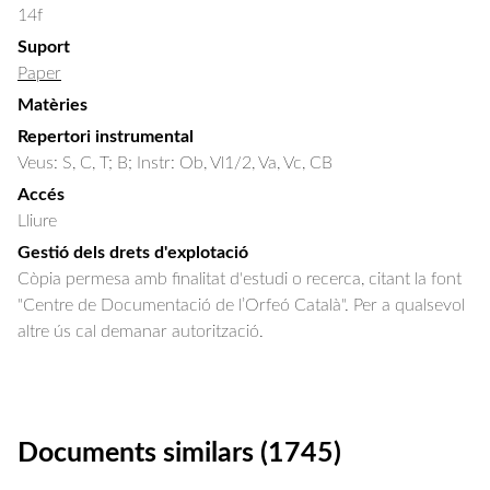
14f
Suport
Paper
Matèries
Repertori instrumental
Veus: S, C, T; B; Instr: Ob, Vl1/2, Va, Vc, CB
Accés
Lliure
Gestió dels drets d'explotació
Còpia permesa amb finalitat d'estudi o recerca, citant la font
"Centre de Documentació de l’Orfeó Català". Per a qualsevol
altre ús cal demanar autorització.
Documents similars (1745)