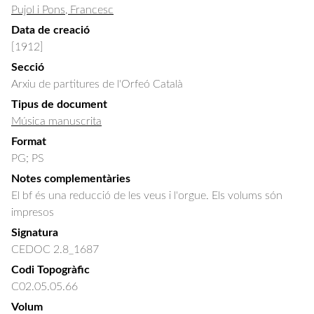
Pujol i Pons, Francesc
Data de creació
[1912]
Secció
Arxiu de partitures de l'Orfeó Català
Tipus de document
Música manuscrita
Format
PG; PS
Notes complementàries
El bf és una reducció de les veus i l'orgue. Els volums són
impresos
Signatura
CEDOC 2.8_1687
Codi Topogràfic
C02.05.05.66
Volum