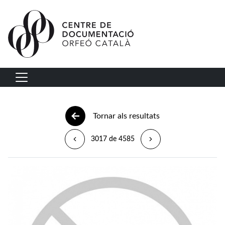
Vés al contingut
Navegació principal
Tornar als resultats
3017 de 4585