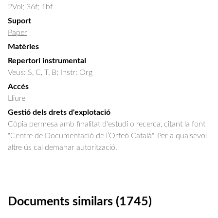
2Vol; 36f; 1bf
Suport
Paper
Matèries
Repertori instrumental
Veus: S, C, T, B; Instr: Org
Accés
Lliure
Gestió dels drets d'explotació
Còpia permesa amb finalitat d'estudi o recerca, citant la font
"Centre de Documentació de l’Orfeó Català". Per a qualsevol
altre ús cal demanar autorització.
Documents similars (1745)